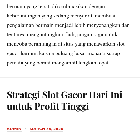
bermain yang tepat, dikombinasikan dengan
keberuntungan yang sedang menyertai, membuat
pengalaman bermain menjadi lebih menyenangkan dan
tentunya menguntungkan. Jadi, jangan ragu untuk
mencoba peruntungan di situs yang menawarkan slot
gacor hari ini, karena peluang besar menanti setiap
pemain yang berani mengambil langkah tepat.
Strategi Slot Gacor Hari Ini
untuk Profit Tinggi
ADMIN
MARCH 26, 2026