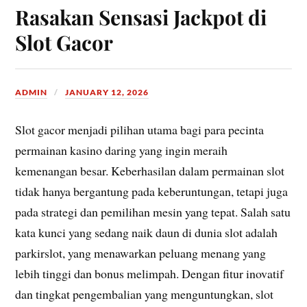
Rasakan Sensasi Jackpot di
Slot Gacor
ADMIN
JANUARY 12, 2026
Slot gacor menjadi pilihan utama bagi para pecinta
permainan kasino daring yang ingin meraih
kemenangan besar. Keberhasilan dalam permainan slot
tidak hanya bergantung pada keberuntungan, tetapi juga
pada strategi dan pemilihan mesin yang tepat. Salah satu
kata kunci yang sedang naik daun di dunia slot adalah
parkirslot, yang menawarkan peluang menang yang
lebih tinggi dan bonus melimpah. Dengan fitur inovatif
dan tingkat pengembalian yang menguntungkan, slot