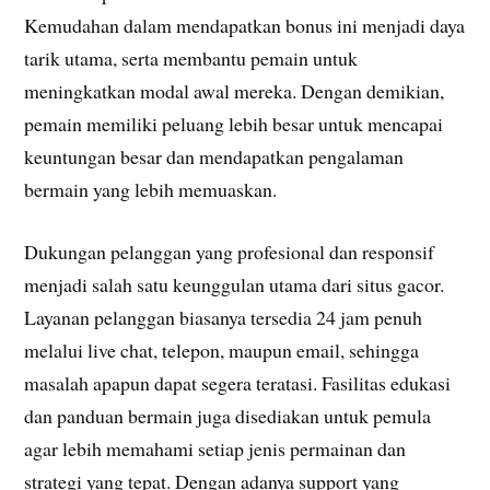
Kemudahan dalam mendapatkan bonus ini menjadi daya
tarik utama, serta membantu pemain untuk
meningkatkan modal awal mereka. Dengan demikian,
pemain memiliki peluang lebih besar untuk mencapai
keuntungan besar dan mendapatkan pengalaman
bermain yang lebih memuaskan.
Dukungan pelanggan yang profesional dan responsif
menjadi salah satu keunggulan utama dari situs gacor.
Layanan pelanggan biasanya tersedia 24 jam penuh
melalui live chat, telepon, maupun email, sehingga
masalah apapun dapat segera teratasi. Fasilitas edukasi
dan panduan bermain juga disediakan untuk pemula
agar lebih memahami setiap jenis permainan dan
strategi yang tepat. Dengan adanya support yang