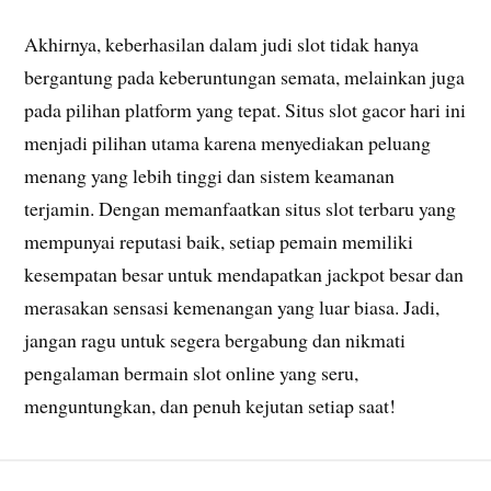
Akhirnya, keberhasilan dalam judi slot tidak hanya
bergantung pada keberuntungan semata, melainkan juga
pada pilihan platform yang tepat. Situs slot gacor hari ini
menjadi pilihan utama karena menyediakan peluang
menang yang lebih tinggi dan sistem keamanan
terjamin. Dengan memanfaatkan situs slot terbaru yang
mempunyai reputasi baik, setiap pemain memiliki
kesempatan besar untuk mendapatkan jackpot besar dan
merasakan sensasi kemenangan yang luar biasa. Jadi,
jangan ragu untuk segera bergabung dan nikmati
pengalaman bermain slot online yang seru,
menguntungkan, dan penuh kejutan setiap saat!