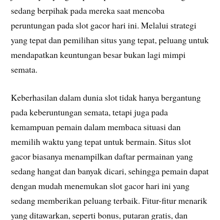
sedang berpihak pada mereka saat mencoba
peruntungan pada slot gacor hari ini. Melalui strategi
yang tepat dan pemilihan situs yang tepat, peluang untuk
mendapatkan keuntungan besar bukan lagi mimpi
semata.
Keberhasilan dalam dunia slot tidak hanya bergantung
pada keberuntungan semata, tetapi juga pada
kemampuan pemain dalam membaca situasi dan
memilih waktu yang tepat untuk bermain. Situs slot
gacor biasanya menampilkan daftar permainan yang
sedang hangat dan banyak dicari, sehingga pemain dapat
dengan mudah menemukan slot gacor hari ini yang
sedang memberikan peluang terbaik. Fitur-fitur menarik
yang ditawarkan, seperti bonus, putaran gratis, dan