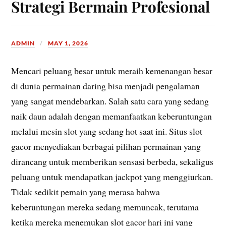
Strategi Bermain Profesional
ADMIN
MAY 1, 2026
Mencari peluang besar untuk meraih kemenangan besar
di dunia permainan daring bisa menjadi pengalaman
yang sangat mendebarkan. Salah satu cara yang sedang
naik daun adalah dengan memanfaatkan keberuntungan
melalui mesin slot yang sedang hot saat ini. Situs slot
gacor menyediakan berbagai pilihan permainan yang
dirancang untuk memberikan sensasi berbeda, sekaligus
peluang untuk mendapatkan jackpot yang menggiurkan.
Tidak sedikit pemain yang merasa bahwa
keberuntungan mereka sedang memuncak, terutama
ketika mereka menemukan slot gacor hari ini yang