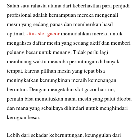
Salah satu rahasia utama dari keberhasilan para penjudi
profesional adalah kemampuan mereka mengenali
mesin yang sedang panas dan memberikan hasil
optimal.
situs slot gacor
memudahkan mereka untuk
mengakses daftar mesin yang sedang aktif dan memberi
peluang besar untuk menang. Tidak perlu lagi
membuang waktu mencoba peruntungan di banyak
tempat, karena pilihan mesin yang tepat bisa
meningkatkan kemungkinan meraih kemenangan
beruntun. Dengan mengetahui slot gacor hari ini,
pemain bisa memutuskan mana mesin yang patut dicoba
dan mana yang sebaiknya dihindari untuk menghindari
kerugian besar.
Lebih dari sekadar keberuntungan, keunggulan dari