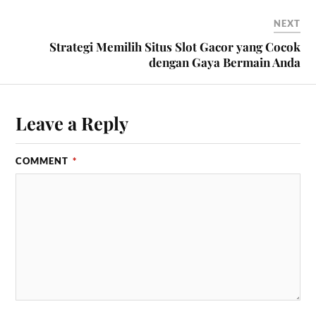
NEXT
Strategi Memilih Situs Slot Gacor yang Cocok
dengan Gaya Bermain Anda
Leave a Reply
COMMENT
*