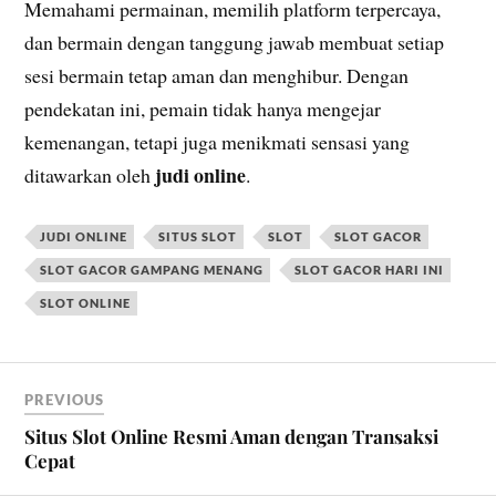
Memahami permainan, memilih platform terpercaya,
dan bermain dengan tanggung jawab membuat setiap
sesi bermain tetap aman dan menghibur. Dengan
pendekatan ini, pemain tidak hanya mengejar
kemenangan, tetapi juga menikmati sensasi yang
judi online
ditawarkan oleh
.
JUDI ONLINE
SITUS SLOT
SLOT
SLOT GACOR
SLOT GACOR GAMPANG MENANG
SLOT GACOR HARI INI
SLOT ONLINE
PREVIOUS
Situs Slot Online Resmi Aman dengan Transaksi
Cepat