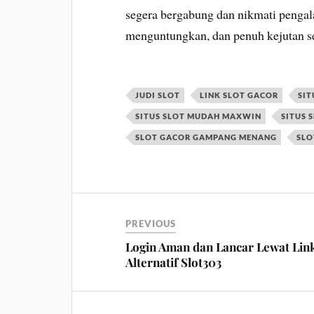
segera bergabung dan nikmati pengal
menguntungkan, dan penuh kejutan se
JUDI SLOT
LINK SLOT GACOR
SIT
SITUS SLOT MUDAH MAXWIN
SITUS 
SLOT GACOR GAMPANG MENANG
SLO
PREVIOUS
Login Aman dan Lancar Lewat Lin
Alternatif Slot303