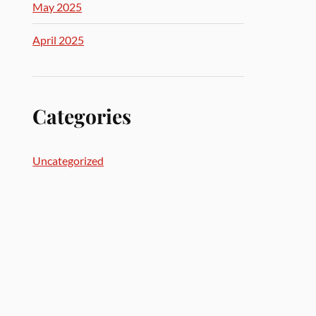
May 2025
April 2025
Categories
Uncategorized