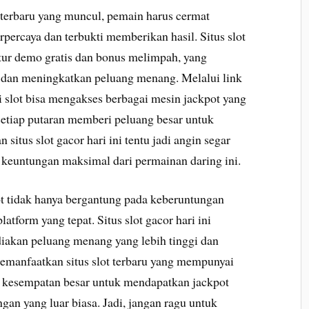
 terbaru yang muncul, pemain harus cermat
percaya dan terbukti memberikan hasil. Situs slot
fitur demo gratis dan bonus melimpah, yang
dan meningkatkan peluang menang. Melalui link
i slot bisa mengakses berbagai mesin jackpot yang
setiap putaran memberi peluang besar untuk
itus slot gacor hari ini tentu jadi angin segar
keuntungan maksimal dari permainan daring ini.
ot tidak hanya bergantung pada keberuntungan
atform yang tepat. Situs slot gacor hari ini
iakan peluang menang yang lebih tinggi dan
emanfaatkan situs slot terbaru yang mempunyai
ki kesempatan besar untuk mendapatkan jackpot
an yang luar biasa. Jadi, jangan ragu untuk