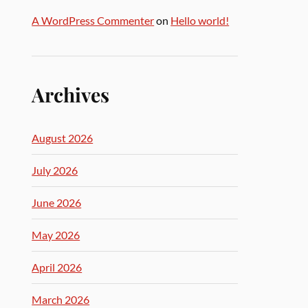
A WordPress Commenter
on
Hello world!
Archives
August 2026
July 2026
June 2026
May 2026
April 2026
March 2026