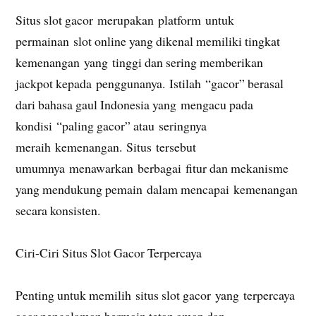
Situs slot gacor merupakan platform untuk
permainan slot online yang dikenal memiliki tingkat
kemenangan yang tinggi dan sering memberikan
jackpot kepada penggunanya. Istilah “gacor” berasal
dari bahasa gaul Indonesia yang mengacu pada
kondisi “paling gacor” atau seringnya
meraih kemenangan. Situs tersebut
umumnya menawarkan berbagai fitur dan mekanisme
yang mendukung pemain dalam mencapai kemenangan
secara konsisten.
Ciri-Ciri Situs Slot Gacor Terpercaya
Penting untuk memilih situs slot gacor yang terpercaya