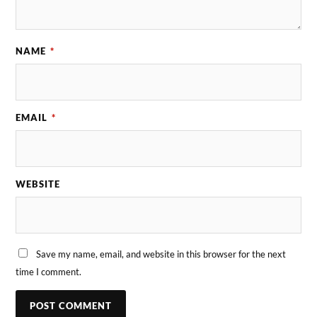
NAME
*
EMAIL
*
WEBSITE
Save my name, email, and website in this browser for the next
time I comment.