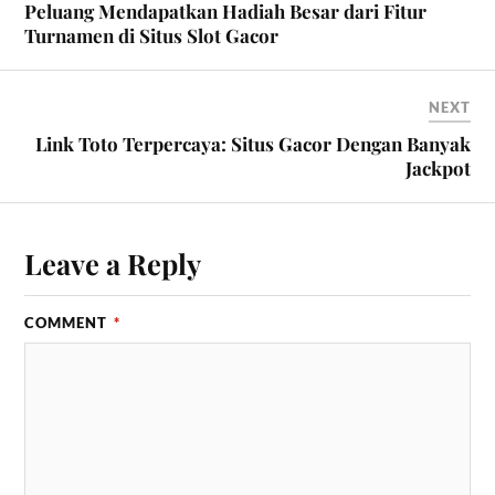
Peluang Mendapatkan Hadiah Besar dari Fitur
Turnamen di Situs Slot Gacor
NEXT
Link Toto Terpercaya: Situs Gacor Dengan Banyak
Jackpot
Leave a Reply
COMMENT
*