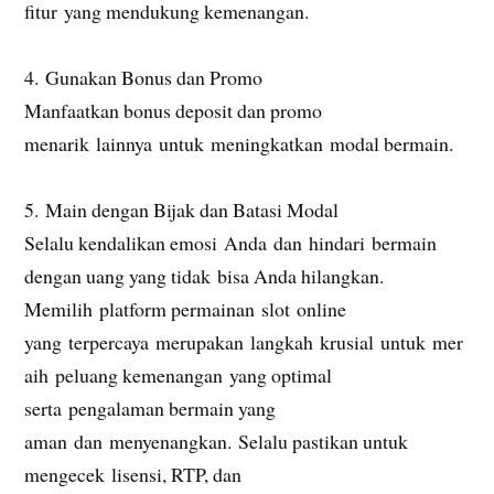
fitur yang mendukung kemenangan.
4. Gunakan Bonus dan Promo
Manfaatkan bonus deposit dan promo
menarik lainnya untuk meningkatkan modal bermain.
5. Main dengan Bijak dan Batasi Modal
Selalu kendalikan emosi Anda dan hindari bermain
dengan uang yang tidak bisa Anda hilangkan.
Memilih platform permainan slot online
yang terpercaya merupakan langkah krusial untuk mer
aih peluang kemenangan yang optimal
serta pengalaman bermain yang
aman dan menyenangkan. Selalu pastikan untuk
mengecek lisensi, RTP, dan