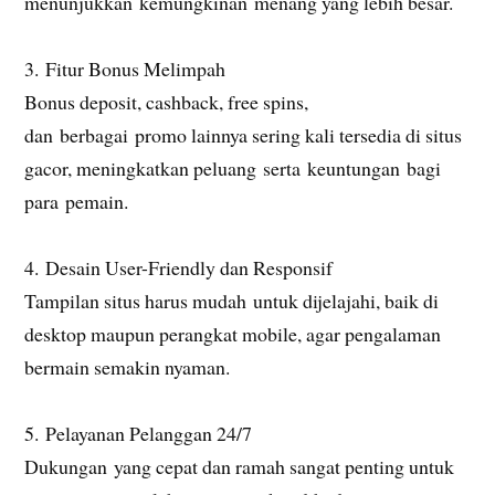
menunjukkan kemungkinan menang yang lebih besar.
3. Fitur Bonus Melimpah
Bonus deposit, cashback, free spins,
dan berbagai promo lainnya sering kali tersedia di situs
gacor, meningkatkan peluang serta keuntungan bagi
para pemain.
4. Desain User-Friendly dan Responsif
Tampilan situs harus mudah untuk dijelajahi, baik di
desktop maupun perangkat mobile, agar pengalaman
bermain semakin nyaman.
5. Pelayanan Pelanggan 24/7
Dukungan yang cepat dan ramah sangat penting untuk