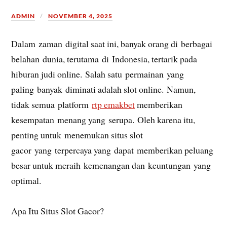
ADMIN
NOVEMBER 4, 2025
Dalam zaman digital saat ini, banyak orang di berbagai
belahan dunia, terutama di Indonesia, tertarik pada
hiburan judi online. Salah satu permainan yang
paling banyak diminati adalah slot online. Namun,
tidak semua platform
rtp emakbet
memberikan
kesempatan menang yang serupa. Oleh karena itu,
penting untuk menemukan situs slot
gacor yang terpercaya yang dapat memberikan peluang
besar untuk meraih kemenangan dan keuntungan yang
optimal.
Apa Itu Situs Slot Gacor?