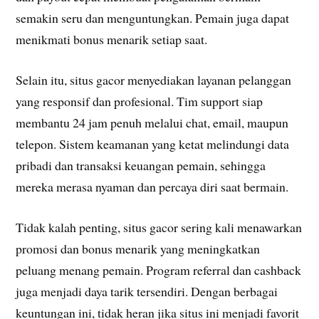
semakin seru dan menguntungkan. Pemain juga dapat
menikmati bonus menarik setiap saat.
Selain itu, situs gacor menyediakan layanan pelanggan
yang responsif dan profesional. Tim support siap
membantu 24 jam penuh melalui chat, email, maupun
telepon. Sistem keamanan yang ketat melindungi data
pribadi dan transaksi keuangan pemain, sehingga
mereka merasa nyaman dan percaya diri saat bermain.
Tidak kalah penting, situs gacor sering kali menawarkan
promosi dan bonus menarik yang meningkatkan
peluang menang pemain. Program referral dan cashback
juga menjadi daya tarik tersendiri. Dengan berbagai
keuntungan ini, tidak heran jika situs ini menjadi favorit