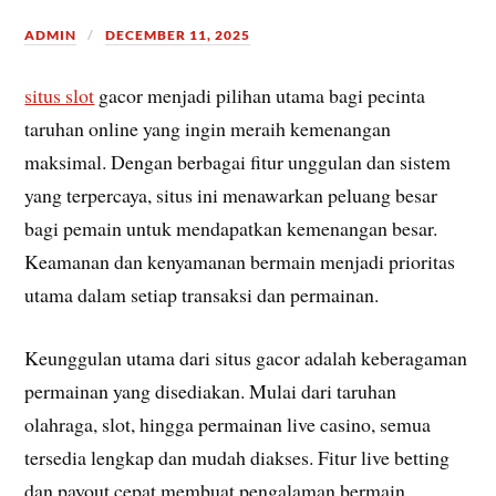
ADMIN
DECEMBER 11, 2025
situs slot
gacor menjadi pilihan utama bagi pecinta
taruhan online yang ingin meraih kemenangan
maksimal. Dengan berbagai fitur unggulan dan sistem
yang terpercaya, situs ini menawarkan peluang besar
bagi pemain untuk mendapatkan kemenangan besar.
Keamanan dan kenyamanan bermain menjadi prioritas
utama dalam setiap transaksi dan permainan.
Keunggulan utama dari situs gacor adalah keberagaman
permainan yang disediakan. Mulai dari taruhan
olahraga, slot, hingga permainan live casino, semua
tersedia lengkap dan mudah diakses. Fitur live betting
dan payout cepat membuat pengalaman bermain