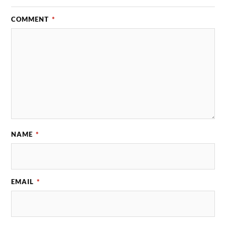
COMMENT
*
NAME
*
EMAIL
*