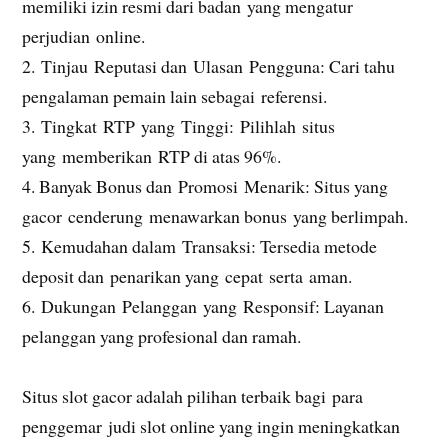
memiliki izin resmi dari badan yang mengatur
perjudian online.
2. Tinjau Reputasi dan Ulasan Pengguna: Cari tahu
pengalaman pemain lain sebagai referensi.
3. Tingkat RTP yang Tinggi: Pilihlah situs
yang memberikan RTP di atas 96%.
4. Banyak Bonus dan Promosi Menarik: Situs yang
gacor cenderung menawarkan bonus yang berlimpah.
5. Kemudahan dalam Transaksi: Tersedia metode
deposit dan penarikan yang cepat serta aman.
6. Dukungan Pelanggan yang Responsif: Layanan
pelanggan yang profesional dan ramah.
Situs slot gacor adalah pilihan terbaik bagi para
penggemar judi slot online yang ingin meningkatkan