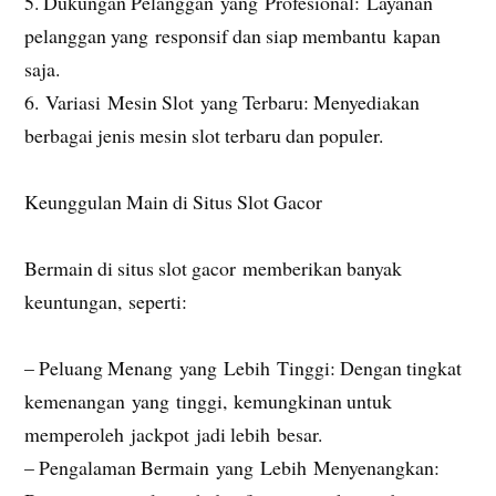
5. Dukungan Pelanggan yang Profesional: Layanan
pelanggan yang responsif dan siap membantu kapan
saja.
6. Variasi Mesin Slot yang Terbaru: Menyediakan
berbagai jenis mesin slot terbaru dan populer.
Keunggulan Main di Situs Slot Gacor
Bermain di situs slot gacor memberikan banyak
keuntungan, seperti:
– Peluang Menang yang Lebih Tinggi: Dengan tingkat
kemenangan yang tinggi, kemungkinan untuk
memperoleh jackpot jadi lebih besar.
– Pengalaman Bermain yang Lebih Menyenangkan: