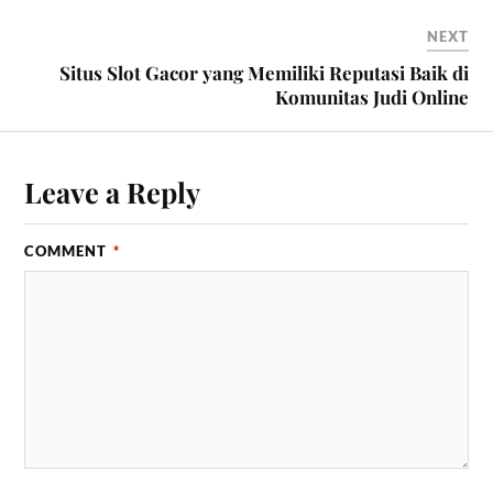
NEXT
Situs Slot Gacor yang Memiliki Reputasi Baik di
Komunitas Judi Online
Leave a Reply
COMMENT
*