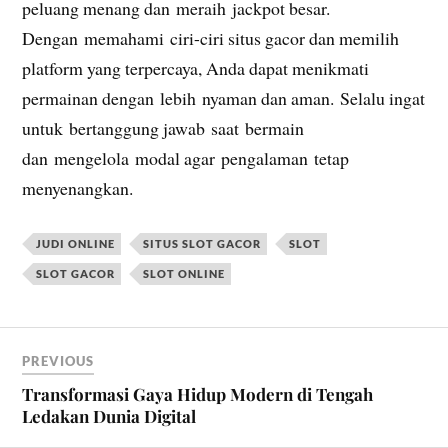
peluang menang dan meraih jackpot besar.
Dengan memahami ciri-ciri situs gacor dan memilih
platform yang terpercaya, Anda dapat menikmati
permainan dengan lebih nyaman dan aman. Selalu ingat
untuk bertanggung jawab saat bermain
dan mengelola modal agar pengalaman tetap
menyenangkan.
JUDI ONLINE
SITUS SLOT GACOR
SLOT
SLOT GACOR
SLOT ONLINE
PREVIOUS
Transformasi Gaya Hidup Modern di Tengah
Ledakan Dunia Digital