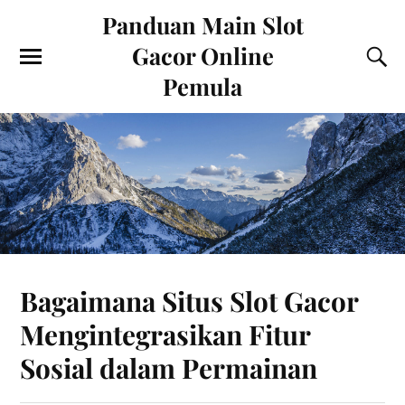
Panduan Main Slot
Gacor Online
Pemula
Bagaimana Situs Slot Gacor
Mengintegrasikan Fitur
Sosial dalam Permainan