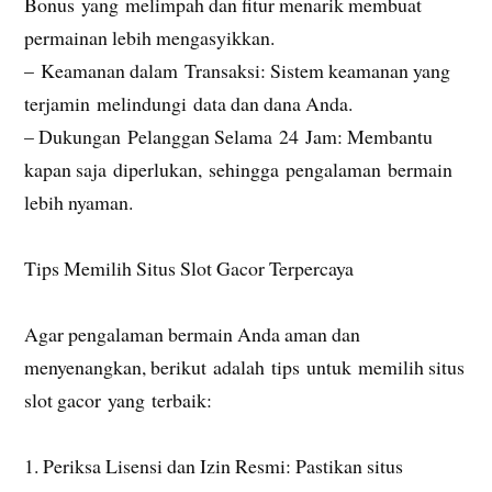
Bonus yang melimpah dan fitur menarik membuat
permainan lebih mengasyikkan.
– Keamanan dalam Transaksi: Sistem keamanan yang
terjamin melindungi data dan dana Anda.
– Dukungan Pelanggan Selama 24 Jam: Membantu
kapan saja diperlukan, sehingga pengalaman bermain
lebih nyaman.
Tips Memilih Situs Slot Gacor Terpercaya
Agar pengalaman bermain Anda aman dan
menyenangkan, berikut adalah tips untuk memilih situs
slot gacor yang terbaik:
1. Periksa Lisensi dan Izin Resmi: Pastikan situs