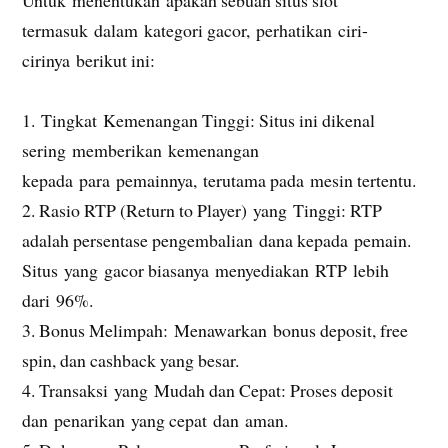
Untuk menentukan apakah sebuah situs slot
termasuk dalam kategori gacor, perhatikan ciri-
cirinya berikut ini:
1. Tingkat Kemenangan Tinggi: Situs ini dikenal
sering memberikan kemenangan
kepada para pemainnya, terutama pada mesin tertentu.
2. Rasio RTP (Return to Player) yang Tinggi: RTP
adalah persentase pengembalian dana kepada pemain.
Situs yang gacor biasanya menyediakan RTP lebih
dari 96%.
3. Bonus Melimpah: Menawarkan bonus deposit, free
spin, dan cashback yang besar.
4. Transaksi yang Mudah dan Cepat: Proses deposit
dan penarikan yang cepat dan aman.