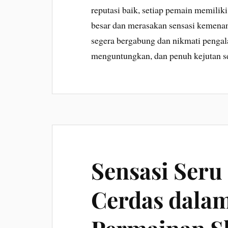
reputasi baik, setiap pemain memili
besar dan merasakan sensasi kemenang
segera bergabung dan nikmati pengal
menguntungkan, dan penuh kejutan se
Sensasi Seru 
Cerdas dala