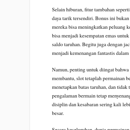
Selain hiburan, fitur tambahan seperti
daya tarik tersendiri. Bonus ini buka
mereka bisa meningkatkan peluang ke
bisa menjadi kesempatan emas untu
saldo taruhan. Begitu juga dengan ja
menjadi kemenangan fantastis dalam 
Namun, penting untuk diingat bahwa 
membantu, slot tetaplah permainan be
menetapkan batas taruhan, dan tidak 
pengalaman bermain tetap menyenan
disiplin dan kesabaran sering kali l
besar.
Secara keseluruhan, dunia permainan