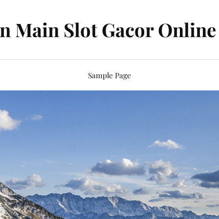
n Main Slot Gacor Online
Sample Page