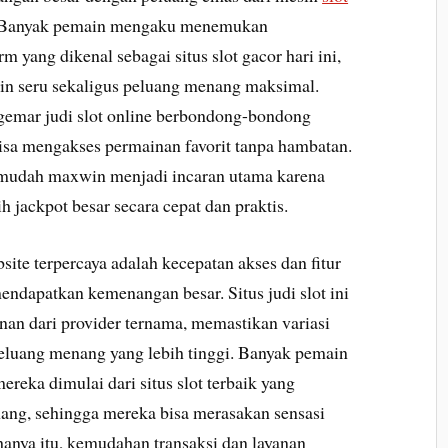
. Banyak pemain mengaku menemukan
 yang dikenal sebagai situs slot gacor hari ini,
n seru sekaligus peluang menang maksimal.
ggemar judi slot online berbondong-bondong
 bisa mengakses permainan favorit tanpa hambatan.
t mudah maxwin menjadi incaran utama karena
ackpot besar secara cepat dan praktis.
ite terpercaya adalah kecepatan akses dan fitur
dapatkan kemenangan besar. Situs judi slot ini
nan dari provider ternama, memastikan variasi
eluang menang yang lebih tinggi. Banyak pemain
eka dimulai dari situs slot terbaik yang
ng, sehingga mereka bisa merasakan sensasi
hanya itu, kemudahan transaksi dan layanan