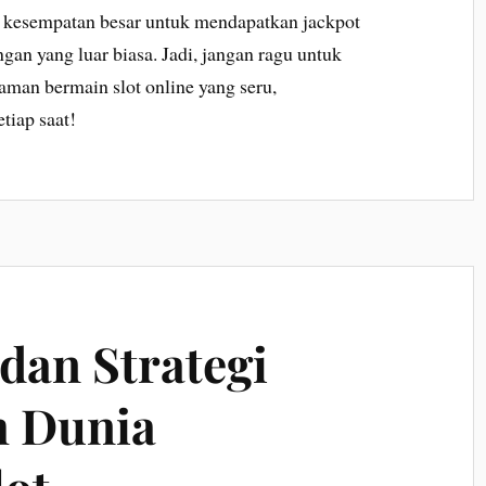
ki kesempatan besar untuk mendapatkan jackpot
an yang luar biasa. Jadi, jangan ragu untuk
aman bermain slot online yang seru,
tiap saat!
dan Strategi
m Dunia