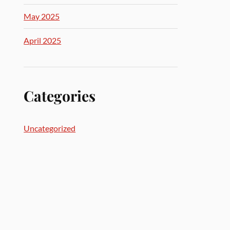
May 2025
April 2025
Categories
Uncategorized