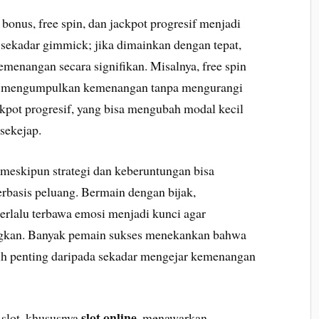
 bonus, free spin, dan jackpot progresif menjadi
n sekadar gimmick; jika dimainkan dengan tepat,
menangan secara signifikan. Misalnya, free spin
k mengumpulkan kemenangan tanpa mengurangi
ckpot progresif, yang bisa mengubah modal kecil
sekejap.
meskipun strategi dan keberuntungan bisa
rbasis peluang. Bermain dengan bijak,
terlalu terbawa emosi menjadi kunci agar
gkan. Banyak pemain sukses menekankan bahwa
ebih penting daripada sekadar mengejar kemenangan
slot online
 slot, khususnya
, menawarkan