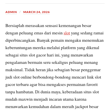
ADMIN
MARCH 24, 2026
Bersiaplah merasakan sensasi kemenangan besar
dengan peluang emas dari mesin
slot
yang sedang ramai
diperbincangkan. Banyak pemain mengaku menemukan
keberuntungan mereka melalui platform yang dikenal
sebagai situs slot gacor hari ini, yang menawarkan
pengalaman bermain seru sekaligus peluang menang
maksimal. Tidak heran jika sebagian besar penggemar
judi slot online berbondong-bondong mencari link slot
gacor terbaru agar bisa mengakses permainan favorit
tanpa hambatan. Di dunia maya, keberadaan situs slot
mudah maxwin menjadi incaran utama karena
menawarkan kemudahan dalam meraih jackpot besar