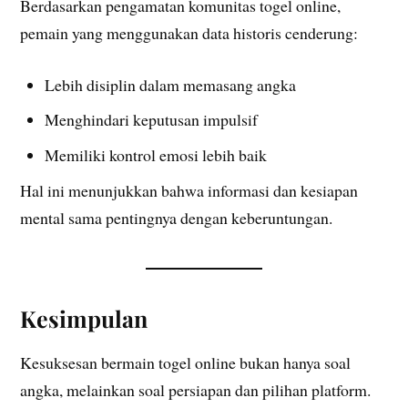
Berdasarkan pengamatan komunitas togel online,
pemain yang menggunakan data historis cenderung:
Lebih disiplin dalam memasang angka
Menghindari keputusan impulsif
Memiliki kontrol emosi lebih baik
Hal ini menunjukkan bahwa informasi dan kesiapan
mental sama pentingnya dengan keberuntungan.
Kesimpulan
Kesuksesan bermain togel online bukan hanya soal
angka, melainkan soal persiapan dan pilihan platform.