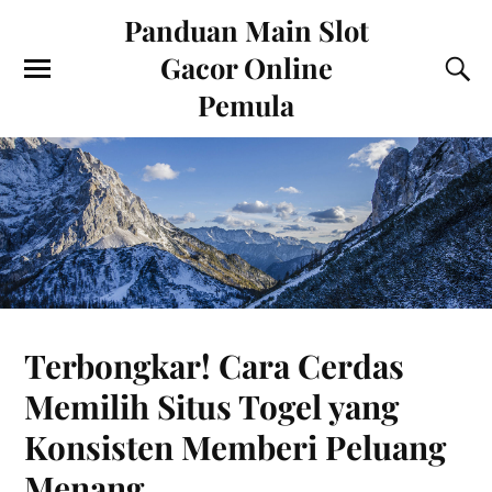
Panduan Main Slot
Gacor Online
Pemula
Terbongkar! Cara Cerdas
Memilih Situs Togel yang
Konsisten Memberi Peluang
Menang