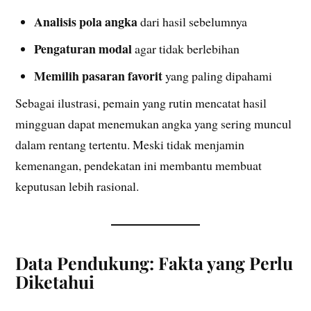
Analisis pola angka
dari hasil sebelumnya
Pengaturan modal
agar tidak berlebihan
Memilih pasaran favorit
yang paling dipahami
Sebagai ilustrasi, pemain yang rutin mencatat hasil
mingguan dapat menemukan angka yang sering muncul
dalam rentang tertentu. Meski tidak menjamin
kemenangan, pendekatan ini membantu membuat
keputusan lebih rasional.
Data Pendukung: Fakta yang Perlu
Diketahui