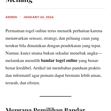
ADMIN
JANUARY 26, 2026
Permainan togel online terus menarik perhatian karena
menawarkan sensasi, strategi, dan peluang cuan yang
terukur bila dimainkan dengan pendekatan yang tepat.
Namun, kunci utama bukan sekadar menebak angka—
bandar togel online
melainkan memilih
yang benar-
benar kredibel. Artikel ini membahas panduan praktis
dan informatif agar pemain dapat bermain lebih aman,
terarah, dan efisien.
Mengapa Pemilihan Bandar