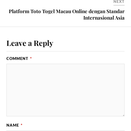
NEXT
Platform Toto Togel Macau Online dengan Standar
Internasional Asia
Leave a Reply
COMMENT
*
NAME
*