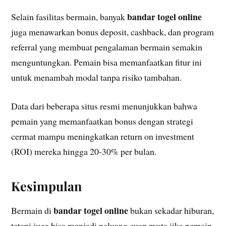
bandar togel online
Selain fasilitas bermain, banyak
juga menawarkan bonus deposit, cashback, dan program
referral yang membuat pengalaman bermain semakin
menguntungkan. Pemain bisa memanfaatkan fitur ini
untuk menambah modal tanpa risiko tambahan.
Data dari beberapa situs resmi menunjukkan bahwa
pemain yang memanfaatkan bonus dengan strategi
cermat mampu meningkatkan return on investment
(ROI) mereka hingga 20-30% per bulan.
Kesimpulan
bandar togel online
Bermain di
bukan sekadar hiburan,
tetapi juga bisa menjadi peluang cuan nyata jika pemain