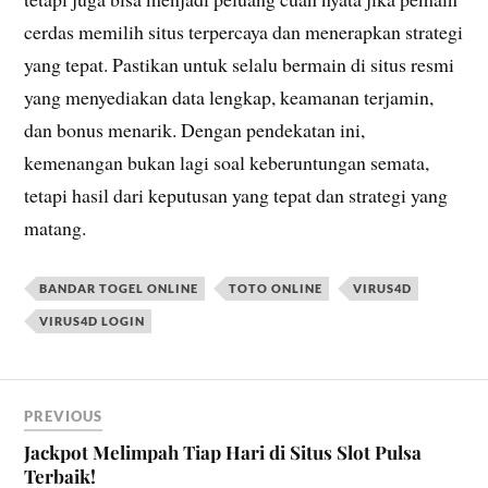
cerdas memilih situs terpercaya dan menerapkan strategi
yang tepat. Pastikan untuk selalu bermain di situs resmi
yang menyediakan data lengkap, keamanan terjamin,
dan bonus menarik. Dengan pendekatan ini,
kemenangan bukan lagi soal keberuntungan semata,
tetapi hasil dari keputusan yang tepat dan strategi yang
matang.
BANDAR TOGEL ONLINE
TOTO ONLINE
VIRUS4D
VIRUS4D LOGIN
PREVIOUS
Jackpot Melimpah Tiap Hari di Situs Slot Pulsa
Terbaik!