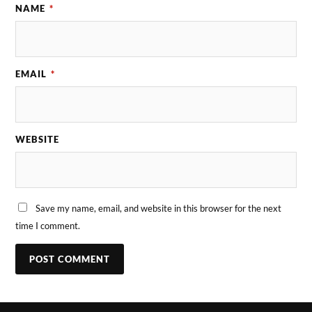
NAME
*
EMAIL
*
WEBSITE
Save my name, email, and website in this browser for the next
time I comment.