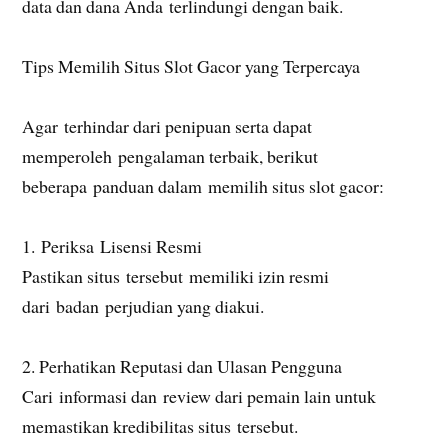
data dan dana Anda terlindungi dengan baik.
Tips Memilih Situs Slot Gacor yang Terpercaya
Agar terhindar dari penipuan serta dapat
memperoleh pengalaman terbaik, berikut
beberapa panduan dalam memilih situs slot gacor:
1. Periksa Lisensi Resmi
Pastikan situs tersebut memiliki izin resmi
dari badan perjudian yang diakui.
2. Perhatikan Reputasi dan Ulasan Pengguna
Cari informasi dan review dari pemain lain untuk
memastikan kredibilitas situs tersebut.