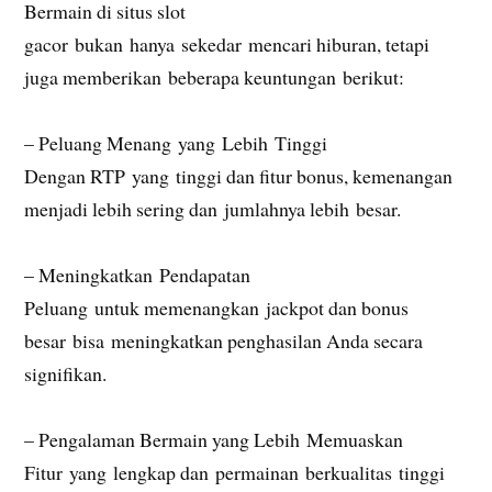
Bermain di situs slot
gacor bukan hanya sekedar mencari hiburan, tetapi
juga memberikan beberapa keuntungan berikut:
– Peluang Menang yang Lebih Tinggi
Dengan RTP yang tinggi dan fitur bonus, kemenangan
menjadi lebih sering dan jumlahnya lebih besar.
– Meningkatkan Pendapatan
Peluang untuk memenangkan jackpot dan bonus
besar bisa meningkatkan penghasilan Anda secara
signifikan.
– Pengalaman Bermain yang Lebih Memuaskan
Fitur yang lengkap dan permainan berkualitas tinggi