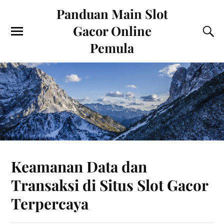
Panduan Main Slot
Gacor Online
Pemula
Keamanan Data dan
Transaksi di Situs Slot Gacor
Terpercaya