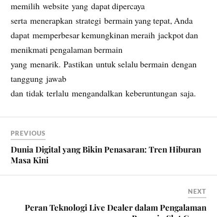
memilih website yang dapat dipercaya
serta menerapkan strategi bermain yang tepat, Anda
dapat memperbesar kemungkinan meraih jackpot dan
menikmati pengalaman bermain
yang menarik. Pastikan untuk selalu bermain dengan
tanggung jawab
dan tidak terlalu mengandalkan keberuntungan saja.
PREVIOUS
Dunia Digital yang Bikin Penasaran: Tren Hiburan
Masa Kini
NEXT
Peran Teknologi Live Dealer dalam Pengalaman