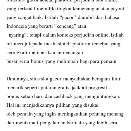
yang terkenal memiliki tingkat kemenangan atau payout
yang sangat baik. Istilah “gacor” diambil dari bahasa
Indonesia yang berarti “kencang” atau
“nyaring”, tetapi dalam konteks perjudian online, istilah
ini merujuk pada mesin slot di platform tersebut yang
seringkali memberikan kemenangan
besar serta bonus yang melimpah bagi para pemain.
Umumnya, situs slot gacor menyediakan beragam fitur
menarik seperti putaran gratis, jackpot progresif,
bonus setiap hari, dan cashback yang menguntungkan.
Hal ini menjadikannya pilihan yang disukai
oleh pemain yang ingin meningkatkan peluang menang
dan menikmati pengalaman bermain yang lebih seru.