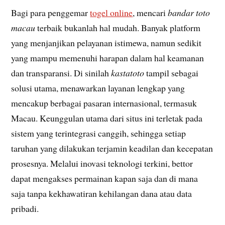
Bagi para penggemar
togel online
, mencari
bandar toto
macau
terbaik bukanlah hal mudah. Banyak platform
yang menjanjikan pelayanan istimewa, namun sedikit
yang mampu memenuhi harapan dalam hal keamanan
dan transparansi. Di sinilah
kastatoto
tampil sebagai
solusi utama, menawarkan layanan lengkap yang
mencakup berbagai pasaran internasional, termasuk
Macau. Keunggulan utama dari situs ini terletak pada
sistem yang terintegrasi canggih, sehingga setiap
taruhan yang dilakukan terjamin keadilan dan kecepatan
prosesnya. Melalui inovasi teknologi terkini, bettor
dapat mengakses permainan kapan saja dan di mana
saja tanpa kekhawatiran kehilangan dana atau data
pribadi.