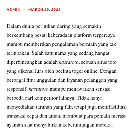
ADMIN
MARCH 29, 2026
Dalam dunia perjudian daring yang semakin
berkembang pesat, keberadaan platform terpercaya
mampu memberikan pengalaman bermain yang tak
terlupakan. Salah satu nama yang sedang hangat
diperbincangkan adalah
kastatoto
, sebuah situs toto
yang dikenal luas oleh pecinta togel online. Dengan
berbagai fitur unggulan dan layanan pelanggan yang
responsif,
kastatoto
mampu menawarkan sensasi
berbeda dari kompetitor lainnya. Tidak hanya
menyediakan taruhan yang fair, tetapi juga memfasilitasi
transaksi cepat dan aman, membuat para pemain merasa
nyaman saat menyalurkan keberuntungan mereka.