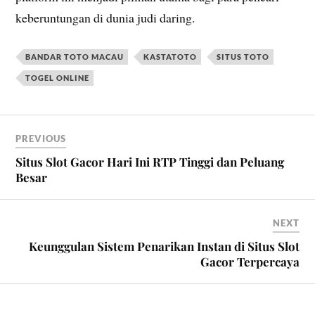
keberuntungan di dunia judi daring.
BANDAR TOTO MACAU
KASTATOTO
SITUS TOTO
TOGEL ONLINE
PREVIOUS
Situs Slot Gacor Hari Ini RTP Tinggi dan Peluang
Besar
NEXT
Keunggulan Sistem Penarikan Instan di Situs Slot
Gacor Terpercaya