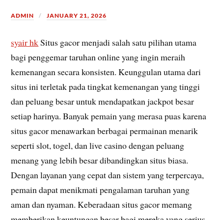
ADMIN
JANUARY 21, 2026
syair hk
Situs gacor menjadi salah satu pilihan utama
bagi penggemar taruhan online yang ingin meraih
kemenangan secara konsisten. Keunggulan utama dari
situs ini terletak pada tingkat kemenangan yang tinggi
dan peluang besar untuk mendapatkan jackpot besar
setiap harinya. Banyak pemain yang merasa puas karena
situs gacor menawarkan berbagai permainan menarik
seperti slot, togel, dan live casino dengan peluang
menang yang lebih besar dibandingkan situs biasa.
Dengan layanan yang cepat dan sistem yang terpercaya,
pemain dapat menikmati pengalaman taruhan yang
aman dan nyaman. Keberadaan situs gacor memang
memberikan keuntungan besar bagi mereka yang serius