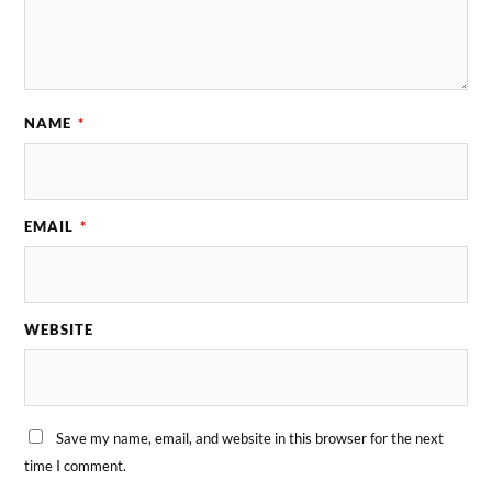
NAME
*
EMAIL
*
WEBSITE
Save my name, email, and website in this browser for the next
time I comment.