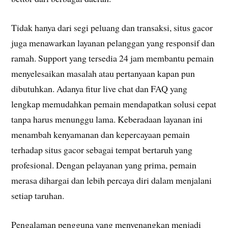
Tidak hanya dari segi peluang dan transaksi, situs gacor
juga menawarkan layanan pelanggan yang responsif dan
ramah. Support yang tersedia 24 jam membantu pemain
menyelesaikan masalah atau pertanyaan kapan pun
dibutuhkan. Adanya fitur live chat dan FAQ yang
lengkap memudahkan pemain mendapatkan solusi cepat
tanpa harus menunggu lama. Keberadaan layanan ini
menambah kenyamanan dan kepercayaan pemain
terhadap situs gacor sebagai tempat bertaruh yang
profesional. Dengan pelayanan yang prima, pemain
merasa dihargai dan lebih percaya diri dalam menjalani
setiap taruhan.
Pengalaman pengguna yang menyenangkan menjadi