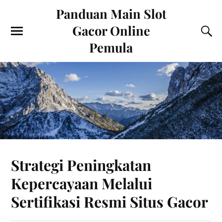
Panduan Main Slot
Gacor Online
Pemula
Strategi Peningkatan
Kepercayaan Melalui
Sertifikasi Resmi Situs Gacor