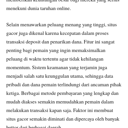
menekuni dunia taruhan online.
Selain menawarkan peluang menang yang tinggi, situs
gacor juga dikenal karena kecepatan dalam proses
transaksi deposit dan penarikan dana. Fitur ini sangat
penting bagi pemain yang ingin memaksimalkan
peluang di waktu tertentu agar tidak kehilangan
momentum. Sistem keamanan yang terjamin juga
menjadi salah satu keunggulan utama, sehingga data
pribadi dan dana pemain terlindungi dari ancaman pihak
ketiga. Berbagai metode pembayaran yang lengkap dan
mudah diakses semakin memudahkan pemain dalam
melakukan transaksi kapan saja. Faktor ini membuat
situs gacor semakin diminati dan dipercaya oleh banyak
bettor dari berbagai daerah.