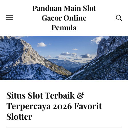
Panduan Main Slot
Gacor Online
Pemula
Situs Slot Terbaik &
Terpercaya 2026 Favorit
Slotter