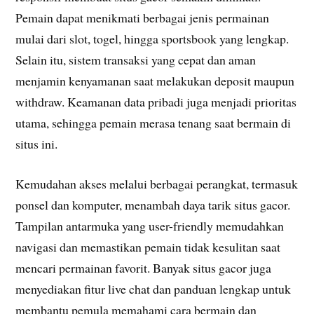
Pemain dapat menikmati berbagai jenis permainan
mulai dari slot, togel, hingga sportsbook yang lengkap.
Selain itu, sistem transaksi yang cepat dan aman
menjamin kenyamanan saat melakukan deposit maupun
withdraw. Keamanan data pribadi juga menjadi prioritas
utama, sehingga pemain merasa tenang saat bermain di
situs ini.
Kemudahan akses melalui berbagai perangkat, termasuk
ponsel dan komputer, menambah daya tarik situs gacor.
Tampilan antarmuka yang user-friendly memudahkan
navigasi dan memastikan pemain tidak kesulitan saat
mencari permainan favorit. Banyak situs gacor juga
menyediakan fitur live chat dan panduan lengkap untuk
membantu pemula memahami cara bermain dan