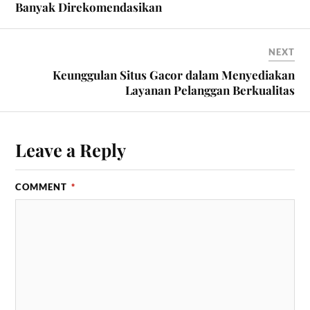
Banyak Direkomendasikan
NEXT
Keunggulan Situs Gacor dalam Menyediakan
Layanan Pelanggan Berkualitas
Leave a Reply
COMMENT
*