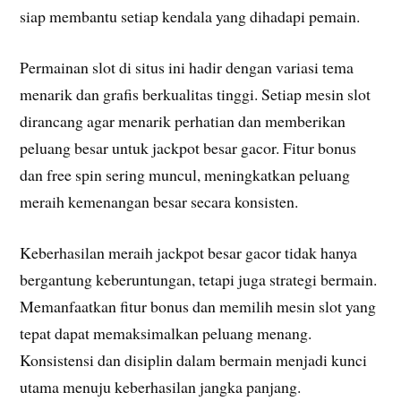
siap membantu setiap kendala yang dihadapi pemain.
Permainan slot di situs ini hadir dengan variasi tema
menarik dan grafis berkualitas tinggi. Setiap mesin slot
dirancang agar menarik perhatian dan memberikan
peluang besar untuk jackpot besar gacor. Fitur bonus
dan free spin sering muncul, meningkatkan peluang
meraih kemenangan besar secara konsisten.
Keberhasilan meraih jackpot besar gacor tidak hanya
bergantung keberuntungan, tetapi juga strategi bermain.
Memanfaatkan fitur bonus dan memilih mesin slot yang
tepat dapat memaksimalkan peluang menang.
Konsistensi dan disiplin dalam bermain menjadi kunci
utama menuju keberhasilan jangka panjang.