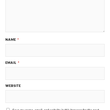
NAME
*
EMAIL
*
WEBSITE