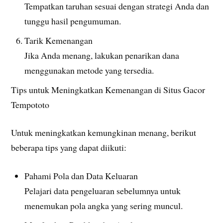
Tempatkan taruhan sesuai dengan strategi Anda dan
tunggu hasil pengumuman.
Tarik Kemenangan
Jika Anda menang, lakukan penarikan dana
menggunakan metode yang tersedia.
Tips untuk Meningkatkan Kemenangan di Situs Gacor
Tempototo
Untuk meningkatkan kemungkinan menang, berikut
beberapa tips yang dapat diikuti:
Pahami Pola dan Data Keluaran
Pelajari data pengeluaran sebelumnya untuk
menemukan pola angka yang sering muncul.