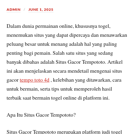
ADMIN
JUNE 1, 2025
Dalam dunia permainan online, khususnya togel,
menemukan situs yang dapat dipercaya dan menawarkan
peluang besar untuk menang adalah hal yang paling
penting bagi pemain. Salah satu situs yang sedang
banyak dibahas adalah Situs Gacor Tempototo. Artikel
ini akan menjelaskan secara mendetail mengenai situs
gacor
tempo toto 4d
, kelebihan yang ditawarkan, cara
untuk bermain, serta tips untuk memperoleh hasil
terbaik saat bermain togel online di platform ini.
Apa Itu Situs Gacor Tempototo?
Situs Gacor Tempototo merupakan platform judi togel