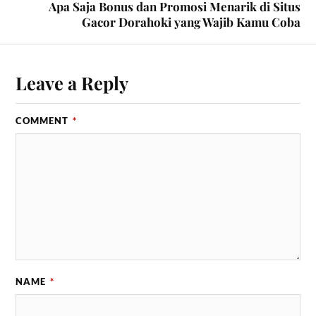
Apa Saja Bonus dan Promosi Menarik di Situs
Gacor Dorahoki yang Wajib Kamu Coba
Leave a Reply
COMMENT
*
NAME
*