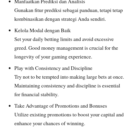
Manfaatkan Prediksi dan Analisis
Gunakan fitur prediksi sebagai panduan, tetapi tetap
kombinasikan dengan strategi Anda sendiri.
Kelola Modal dengan Baik
Set your daily betting limits and avoid excessive
greed. Good money management is crucial for the
longevity of your gaming experience.
Play with Consistency and Discipline
Try not to be tempted into making large bets at once.
Maintaining consistency and discipline is essential
for financial stability.
Take Advantage of Promotions and Bonuses
Utilize existing promotions to boost your capital and
enhance your chances of winning.