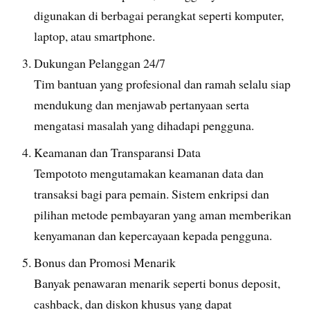
digunakan di berbagai perangkat seperti komputer,
laptop, atau smartphone.
Dukungan Pelanggan 24/7
Tim bantuan yang profesional dan ramah selalu siap
mendukung dan menjawab pertanyaan serta
mengatasi masalah yang dihadapi pengguna.
Keamanan dan Transparansi Data
Tempototo mengutamakan keamanan data dan
transaksi bagi para pemain. Sistem enkripsi dan
pilihan metode pembayaran yang aman memberikan
kenyamanan dan kepercayaan kepada pengguna.
Bonus dan Promosi Menarik
Banyak penawaran menarik seperti bonus deposit,
cashback, dan diskon khusus yang dapat