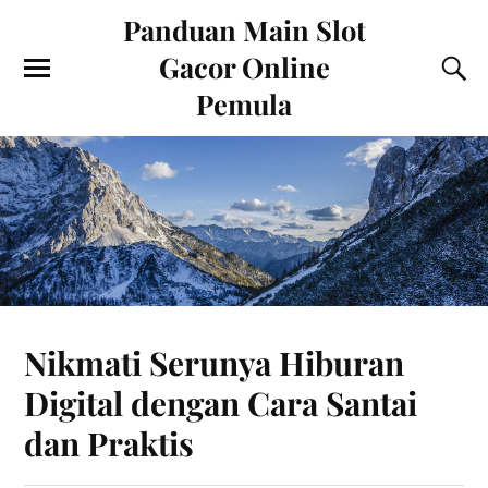
Panduan Main Slot
Gacor Online
Pemula
Nikmati Serunya Hiburan
Digital dengan Cara Santai
dan Praktis