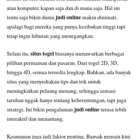
atau komputer, kapan saja dan di mana saja. Hal ini
judi online
tentu saja bikin dunia
makin diminati,
apalagi bagi mereka yang punya kesibukan tinggi tapi
tetap ingin hiburan yang menegangkan.
situs togel
Selain itu,
biasanya menawarkan berbagai
pilihan permainan dan pasaran. Dari togel 2D, 3D,
hingga 4D, semua tersedia lengkap. Bahkan, ada banyak
situs yang menyediakan tips dan trik untuk
meningkatkan peluang menang, sehingga sensasi
taruhan nggak hanya tentang keberuntungan, tapi juga
judi online
strategi. Ini bikin pengalaman
terasa lebih
interaktif dan menantang.
Keamanan juga jadi faktor penting. Banyak pemain kini