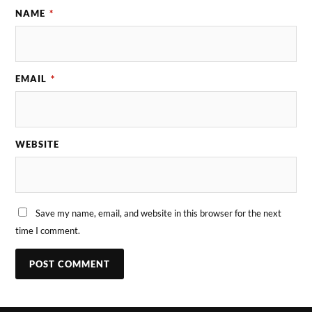
NAME
*
EMAIL
*
WEBSITE
Save my name, email, and website in this browser for the next
time I comment.