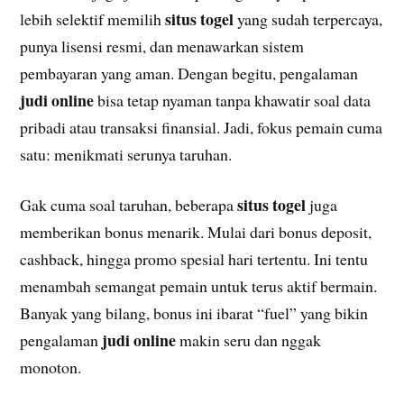
situs togel
lebih selektif memilih
yang sudah terpercaya,
punya lisensi resmi, dan menawarkan sistem
pembayaran yang aman. Dengan begitu, pengalaman
judi online
bisa tetap nyaman tanpa khawatir soal data
pribadi atau transaksi finansial. Jadi, fokus pemain cuma
satu: menikmati serunya taruhan.
situs togel
Gak cuma soal taruhan, beberapa
juga
memberikan bonus menarik. Mulai dari bonus deposit,
cashback, hingga promo spesial hari tertentu. Ini tentu
menambah semangat pemain untuk terus aktif bermain.
Banyak yang bilang, bonus ini ibarat “fuel” yang bikin
judi online
pengalaman
makin seru dan nggak
monoton.