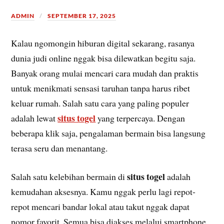
ADMIN
SEPTEMBER 17, 2025
Kalau ngomongin hiburan digital sekarang, rasanya
dunia judi online nggak bisa dilewatkan begitu saja.
Banyak orang mulai mencari cara mudah dan praktis
untuk menikmati sensasi taruhan tanpa harus ribet
keluar rumah. Salah satu cara yang paling populer
situs togel
adalah lewat
yang terpercaya. Dengan
beberapa klik saja, pengalaman bermain bisa langsung
terasa seru dan menantang.
situs togel
Salah satu kelebihan bermain di
adalah
kemudahan aksesnya. Kamu nggak perlu lagi repot-
repot mencari bandar lokal atau takut nggak dapat
nomor favorit. Semua bisa diakses melalui smartphone