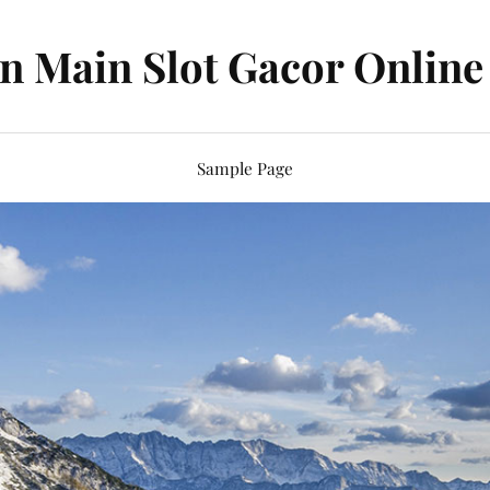
n Main Slot Gacor Online
Sample Page