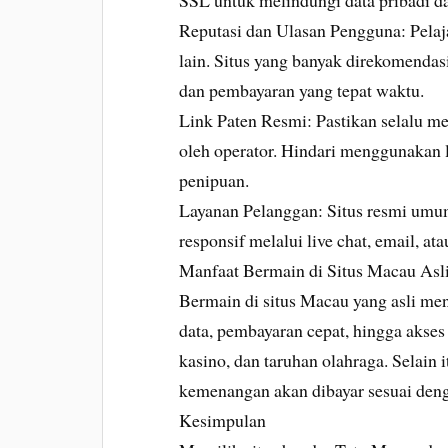
SSL untuk melindungi data pribadi da
Reputasi dan Ulasan Pengguna: Pelaja
lain. Situs yang banyak direkomenda
dan pembayaran yang tepat waktu.
Link Paten Resmi: Pastikan selalu me
oleh operator. Hindari menggunakan l
penipuan.
Layanan Pelanggan: Situs resmi umu
responsif melalui live chat, email, ata
Manfaat Bermain di Situs Macau Asl
Bermain di situs Macau yang asli me
data, pembayaran cepat, hingga akses
kasino, dan taruhan olahraga. Selain
kemenangan akan dibayar sesuai deng
Kesimpulan