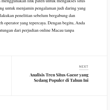
n menggunakan link paten untuk mengakses situs
ing untuk menjamin pengalaman judi daring yang
lakukan penelitian sebelum bergabung dan
eh operator yang tepercaya. Dengan begitu, Anda
ntungan dari perjudian online Macau tanpa
NEXT
Analisis Tren Situs Gacor yang
Sedang Populer di Tahun Ini