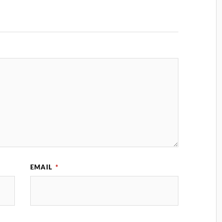
EMAIL
*