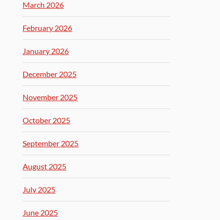
March 2026
February 2026
January 2026
December 2025
November 2025
October 2025
September 2025
August 2025
July 2025
June 2025