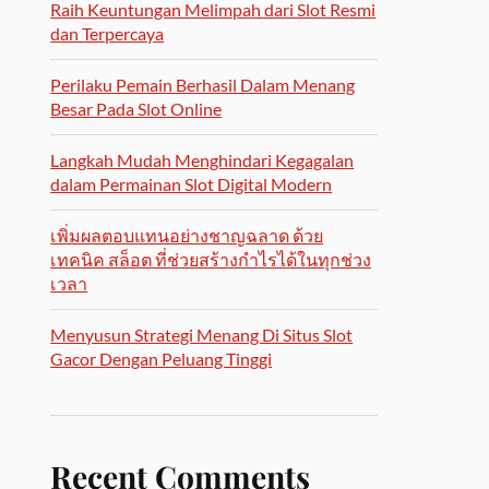
Raih Keuntungan Melimpah dari Slot Resmi
dan Terpercaya
Perilaku Pemain Berhasil Dalam Menang
Besar Pada Slot Online
Langkah Mudah Menghindari Kegagalan
dalam Permainan Slot Digital Modern
เพิ่มผลตอบแทนอย่างชาญฉลาด ด้วย
เทคนิค สล็อต ที่ช่วยสร้างกำไรได้ในทุกช่วง
เวลา
Menyusun Strategi Menang Di Situs Slot
Gacor Dengan Peluang Tinggi
Recent Comments