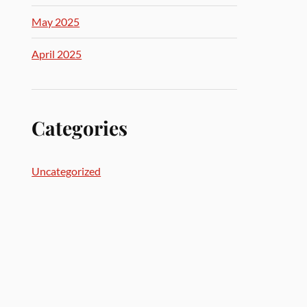
May 2025
April 2025
Categories
Uncategorized