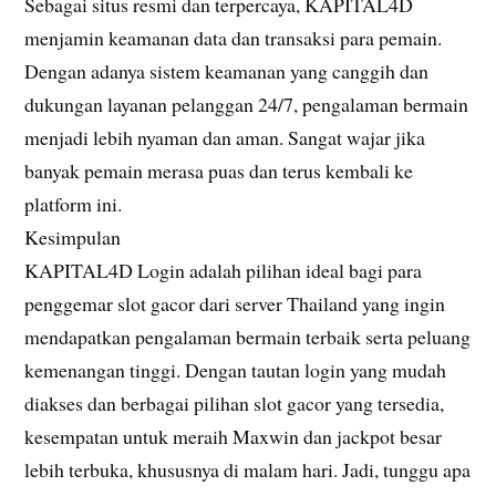
Sebagai situs resmi dan terpercaya, KAPITAL4D
menjamin keamanan data dan transaksi para pemain.
Dengan adanya sistem keamanan yang canggih dan
dukungan layanan pelanggan 24/7, pengalaman bermain
menjadi lebih nyaman dan aman. Sangat wajar jika
banyak pemain merasa puas dan terus kembali ke
platform ini.
Kesimpulan
KAPITAL4D Login adalah pilihan ideal bagi para
penggemar slot gacor dari server Thailand yang ingin
mendapatkan pengalaman bermain terbaik serta peluang
kemenangan tinggi. Dengan tautan login yang mudah
diakses dan berbagai pilihan slot gacor yang tersedia,
kesempatan untuk meraih Maxwin dan jackpot besar
lebih terbuka, khususnya di malam hari. Jadi, tunggu apa