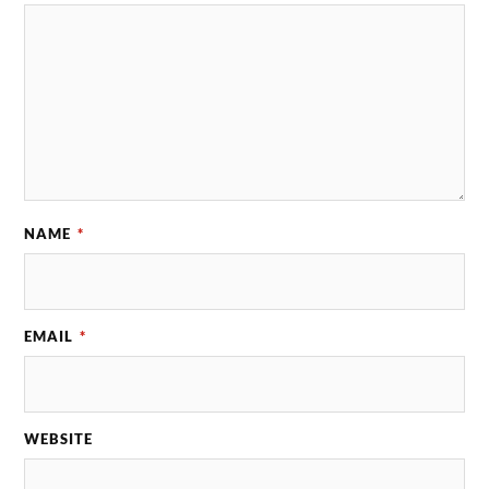
NAME
*
EMAIL
*
WEBSITE