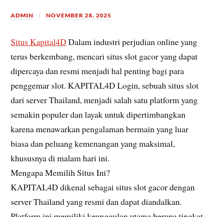
ADMIN
NOVEMBER 28, 2025
Situs Kapital4D
Dalam industri perjudian online yang
terus berkembang, mencari situs slot gacor yang dapat
dipercaya dan resmi menjadi hal penting bagi para
penggemar slot. KAPITAL4D Login, sebuah situs slot
dari server Thailand, menjadi salah satu platform yang
semakin populer dan layak untuk dipertimbangkan
karena menawarkan pengalaman bermain yang luar
biasa dan peluang kemenangan yang maksimal,
khususnya di malam hari ini.
Mengapa Memilih Situs Ini?
KAPITAL4D dikenal sebagai situs slot gacor dengan
server Thailand yang resmi dan dapat diandalkan.
Platform ini memiliki keunggulan utama berupa tingkat