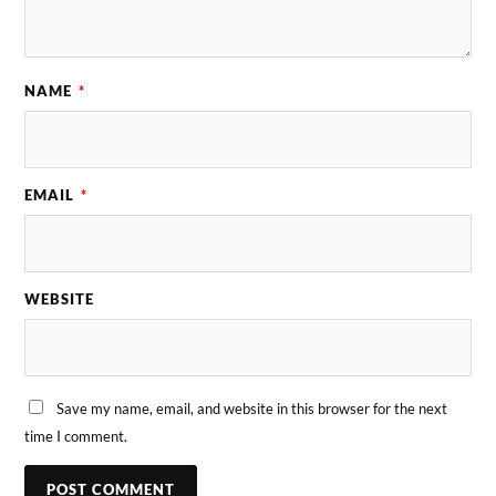
NAME
*
EMAIL
*
WEBSITE
Save my name, email, and website in this browser for the next
time I comment.