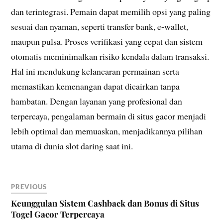
dan terintegrasi. Pemain dapat memilih opsi yang paling
sesuai dan nyaman, seperti transfer bank, e-wallet,
maupun pulsa. Proses verifikasi yang cepat dan sistem
otomatis meminimalkan risiko kendala dalam transaksi.
Hal ini mendukung kelancaran permainan serta
memastikan kemenangan dapat dicairkan tanpa
hambatan. Dengan layanan yang profesional dan
terpercaya, pengalaman bermain di situs gacor menjadi
lebih optimal dan memuaskan, menjadikannya pilihan
utama di dunia slot daring saat ini.
PREVIOUS
Keunggulan Sistem Cashback dan Bonus di Situs
Togel Gacor Terpercaya