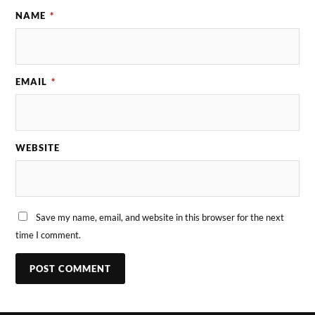
NAME
*
EMAIL
*
WEBSITE
Save my name, email, and website in this browser for the next
time I comment.