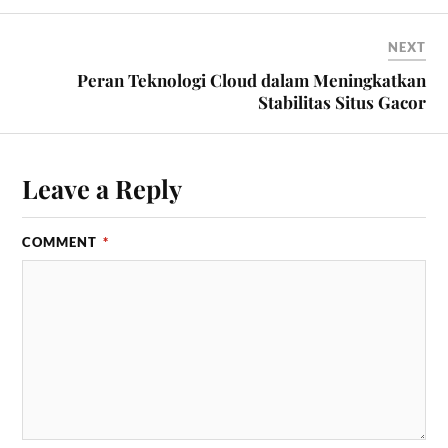
NEXT
Peran Teknologi Cloud dalam Meningkatkan
Stabilitas Situs Gacor
Leave a Reply
COMMENT
*