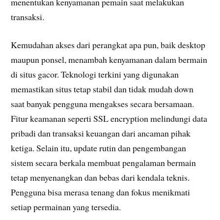
menentukan kenyamanan pemain saat melakukan
transaksi.
Kemudahan akses dari perangkat apa pun, baik desktop
maupun ponsel, menambah kenyamanan dalam bermain
di situs gacor. Teknologi terkini yang digunakan
memastikan situs tetap stabil dan tidak mudah down
saat banyak pengguna mengakses secara bersamaan.
Fitur keamanan seperti SSL encryption melindungi data
pribadi dan transaksi keuangan dari ancaman pihak
ketiga. Selain itu, update rutin dan pengembangan
sistem secara berkala membuat pengalaman bermain
tetap menyenangkan dan bebas dari kendala teknis.
Pengguna bisa merasa tenang dan fokus menikmati
setiap permainan yang tersedia.