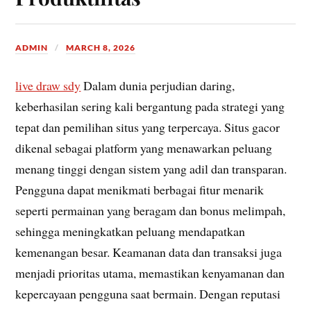
ADMIN
MARCH 8, 2026
live draw sdy
Dalam dunia perjudian daring,
keberhasilan sering kali bergantung pada strategi yang
tepat dan pemilihan situs yang terpercaya. Situs gacor
dikenal sebagai platform yang menawarkan peluang
menang tinggi dengan sistem yang adil dan transparan.
Pengguna dapat menikmati berbagai fitur menarik
seperti permainan yang beragam dan bonus melimpah,
sehingga meningkatkan peluang mendapatkan
kemenangan besar. Keamanan data dan transaksi juga
menjadi prioritas utama, memastikan kenyamanan dan
kepercayaan pengguna saat bermain. Dengan reputasi