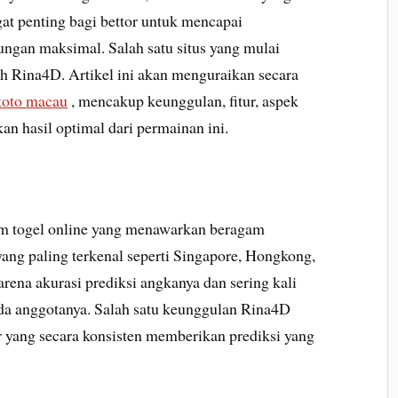
gat penting bagi bettor untuk mencapai
gan maksimal. Salah satu situs yang mulai
h Rina4D. Artikel ini akan menguraikan secara
toto macau
, mencakup keunggulan, fitur, aspek
an hasil optimal dari permainan ini.
rm togel online yang menawarkan beragam
yang paling terkenal seperti Singapore, Hongkong,
karena akurasi prediksi angkanya dan sering kali
a anggotanya. Salah satu keunggulan Rina4D
or yang secara konsisten memberikan prediksi yang