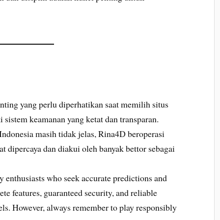
nting yang perlu diperhatikan saat memilih situs
i sistem keamanan yang ketat dan transparan.
 Indonesia masih tidak jelas, Rina4D beroperasi
t dipercaya dan diakui oleh banyak bettor sebagai
ery enthusiasts who seek accurate predictions and
te features, guaranteed security, and reliable
levels. However, always remember to play responsibly