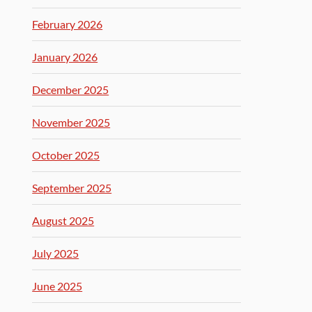
February 2026
January 2026
December 2025
November 2025
October 2025
September 2025
August 2025
July 2025
June 2025