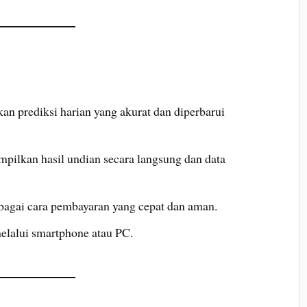
n prediksi harian yang akurat dan diperbarui
pilkan hasil undian secara langsung dan data
agai cara pembayaran yang cepat dan aman.
elalui smartphone atau PC.