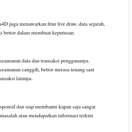
4D juga menawarkan fitur live draw, data sejarah,
gi bettor dalam membuat keputusan.
keamanan data dan transaksi penggunanya.
keamanan canggih, bettor merasa tenang saat
ansaksi lainnya.
sponsif dan siap membantu kapan saja sangat
masalah atau mendapatkan informasi terkini