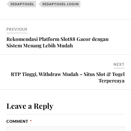
SEDAPTOGEL
SEDAPTOGEL LOGIN
PREVIOUS
Rekomendasi Platform Slot88 Gacor dengan
Sistem Menang Lebih Mudah
NEXT
RTP Tinggi, Withdraw Mudah – Situs Slot & Togel
Terpercaya
Leave a Reply
COMMENT
*