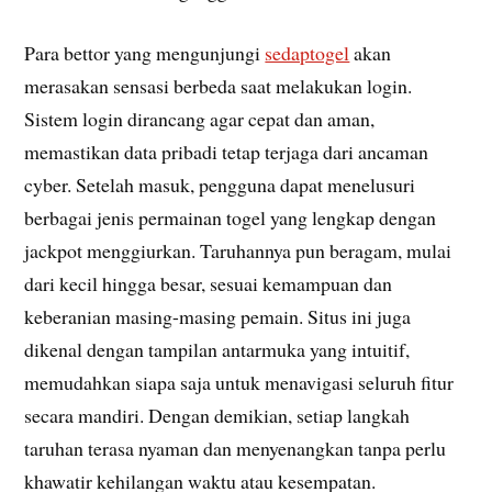
Para bettor yang mengunjungi
sedaptogel
akan
merasakan sensasi berbeda saat melakukan login.
Sistem login dirancang agar cepat dan aman,
memastikan data pribadi tetap terjaga dari ancaman
cyber. Setelah masuk, pengguna dapat menelusuri
berbagai jenis permainan togel yang lengkap dengan
jackpot menggiurkan. Taruhannya pun beragam, mulai
dari kecil hingga besar, sesuai kemampuan dan
keberanian masing-masing pemain. Situs ini juga
dikenal dengan tampilan antarmuka yang intuitif,
memudahkan siapa saja untuk menavigasi seluruh fitur
secara mandiri. Dengan demikian, setiap langkah
taruhan terasa nyaman dan menyenangkan tanpa perlu
khawatir kehilangan waktu atau kesempatan.