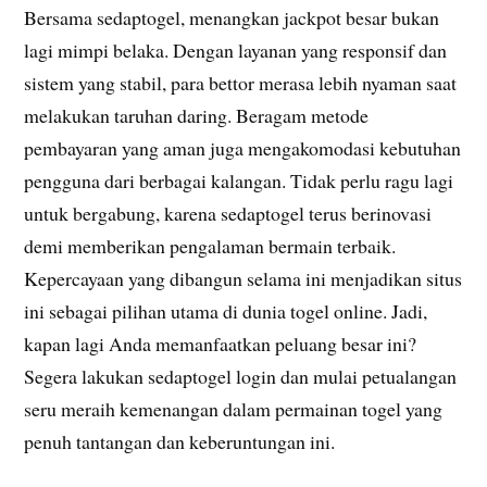
Bersama sedaptogel, menangkan jackpot besar bukan
lagi mimpi belaka. Dengan layanan yang responsif dan
sistem yang stabil, para bettor merasa lebih nyaman saat
melakukan taruhan daring. Beragam metode
pembayaran yang aman juga mengakomodasi kebutuhan
pengguna dari berbagai kalangan. Tidak perlu ragu lagi
untuk bergabung, karena sedaptogel terus berinovasi
demi memberikan pengalaman bermain terbaik.
Kepercayaan yang dibangun selama ini menjadikan situs
ini sebagai pilihan utama di dunia togel online. Jadi,
kapan lagi Anda memanfaatkan peluang besar ini?
Segera lakukan sedaptogel login dan mulai petualangan
seru meraih kemenangan dalam permainan togel yang
penuh tantangan dan keberuntungan ini.