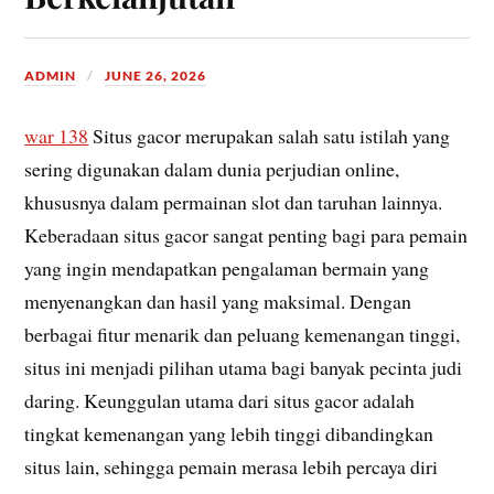
ADMIN
JUNE 26, 2026
war 138
Situs gacor merupakan salah satu istilah yang
sering digunakan dalam dunia perjudian online,
khususnya dalam permainan slot dan taruhan lainnya.
Keberadaan situs gacor sangat penting bagi para pemain
yang ingin mendapatkan pengalaman bermain yang
menyenangkan dan hasil yang maksimal. Dengan
berbagai fitur menarik dan peluang kemenangan tinggi,
situs ini menjadi pilihan utama bagi banyak pecinta judi
daring. Keunggulan utama dari situs gacor adalah
tingkat kemenangan yang lebih tinggi dibandingkan
situs lain, sehingga pemain merasa lebih percaya diri