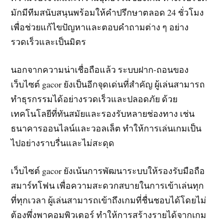
มักมีทีมสนับสนุนพร้อมให้คำปรึกษาตลอด 24 ชั่วโมง
เพื่อช่วยแก้ไขปัญหาและตอบคำถามต่าง ๆ อย่าง
รวดเร็วและเป็นมิตร
นอกจากความน่าเชื่อถือแล้ว ระบบฝาก-ถอนของ
เว็บไซต์ gacor ยังเป็นอีกจุดเด่นที่สำคัญ ผู้เล่นสามารถ
ทำธุรกรรมได้อย่างรวดเร็วและปลอดภัย ด้วย
เทคโนโลยีที่ทันสมัยและรองรับหลายช่องทาง เช่น
ธนาคารออนไลน์และวอลเล็ต ทำให้การเล่นเกมเป็น
ไปอย่างราบรื่นและไม่สะดุด
เว็บไซต์ gacor ยังเน้นการพัฒนาระบบให้รองรับมือถือ
สมาร์ทโฟน เพื่อความสะดวกสบายในการเข้าเล่นทุก
ที่ทุกเวลา ผู้เล่นสามารถเข้าถึงเกมที่ชื่นชอบได้โดยไม่
ต้องพึ่งพาคอมพิวเตอร์ ทำให้การสร้างรายได้จากเกม