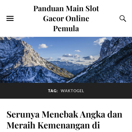
Panduan Main Slot
Gacor Online
Pemula
TAG:
WAKTOGEL
Serunya Menebak Angka dan
Meraih Kemenangan di