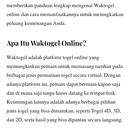
memberikan panduan lengkap mengenai Waktogel
online dan cara memanfaatkannya untuk meningkatkan
peluang kemenangan Anda.
Apa Itu Waktogel Online?
Waktogel adalah platform togel online yang
memungkinkan pemain untuk memasang taruhan pada
berbagai jenis permainan togel secara virtual. Dengan
adanya platform ini, pemain dapat bermain kapan saja
dan di mana saja tanpa harus datang ke tempat fisik.
Keuntungan lainnya adalah adanya berbagai pilihan
jenis togel yang bisa dimainkan, seperti Togel 4D, 3D,
dan 2D, serta hasil yang bisa dipantau secara langsung.