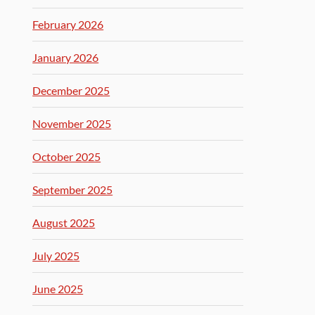
February 2026
January 2026
December 2025
November 2025
October 2025
September 2025
August 2025
July 2025
June 2025