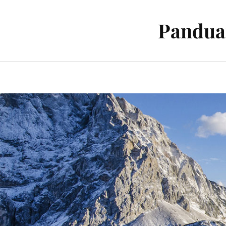
Pandua