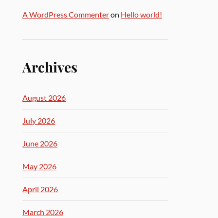
A WordPress Commenter
on
Hello world!
Archives
August 2026
July 2026
June 2026
May 2026
April 2026
March 2026