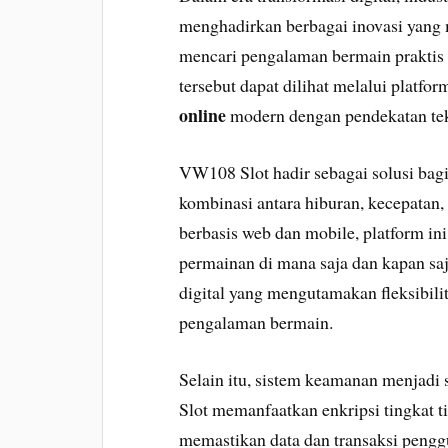
menghadirkan berbagai inovasi yan
mencari pengalaman bermain praktis
tersebut dapat dilihat melalui platfo
online
modern dengan pendekatan tekno
VW108 Slot hadir sebagai solusi ba
kombinasi antara hiburan, kecepatan,
berbasis web dan mobile, platform 
permainan di mana saja dan kapan sa
digital yang mengutamakan fleksibil
pengalaman bermain.
Selain itu, sistem keamanan menjadi
Slot memanfaatkan enkripsi tingkat ti
memastikan data dan transaksi penggu