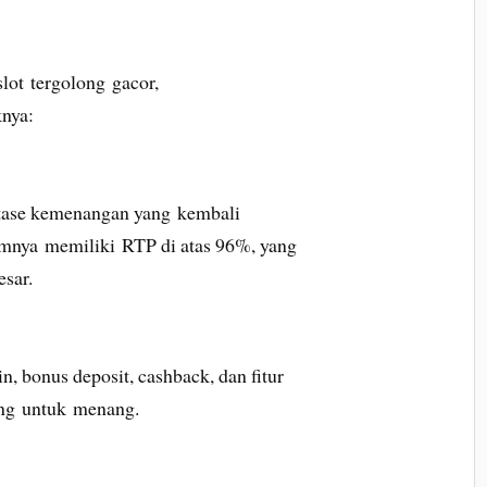
lot tergolong gacor,
knya:
ntase kemenangan yang kembali
umnya memiliki RTP di atas 96%, yang
sar.
, bonus deposit, cashback, dan fitur
ang untuk menang.