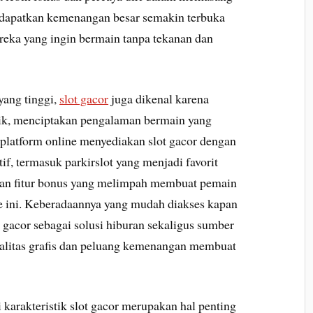
ndapatkan kemenangan besar semakin terbuka
mereka yang ingin bermain tanpa tekanan dan
ang tinggi,
slot gacor
juga dikenal karena
rik, menciptakan pengalaman bermain yang
latform online menyediakan slot gacor dengan
tif, termasuk parkirslot yang menjadi favorit
an fitur bonus yang melimpah membuat pemain
ini. Keberadaannya yang mudah diakses kapan
t gacor sebagai solusi hiburan sekaligus sumber
alitas grafis dan peluang kemenangan membuat
karakteristik slot gacor merupakan hal penting