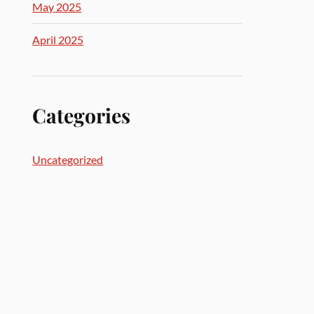
May 2025
April 2025
Categories
Uncategorized