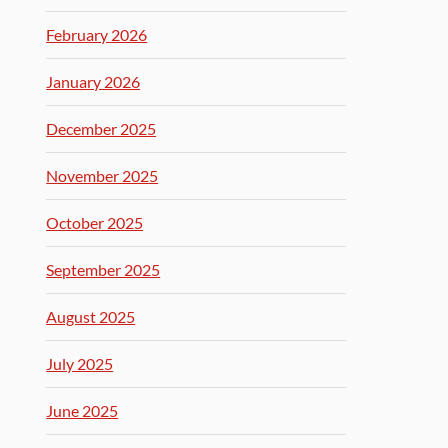
February 2026
January 2026
December 2025
November 2025
October 2025
September 2025
August 2025
July 2025
June 2025