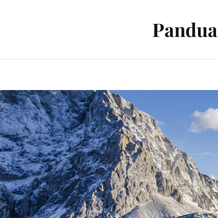
Pandua