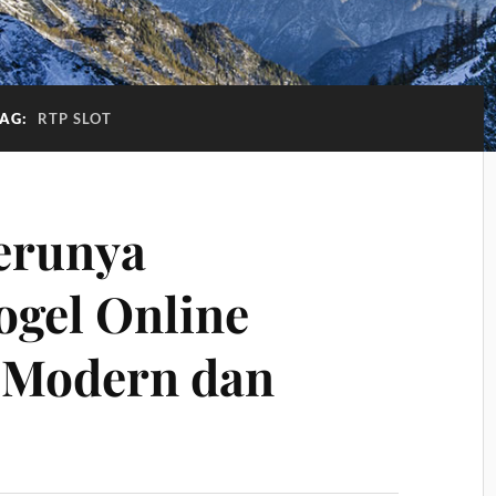
TAG:
RTP SLOT
erunya
ogel Online
 Modern dan