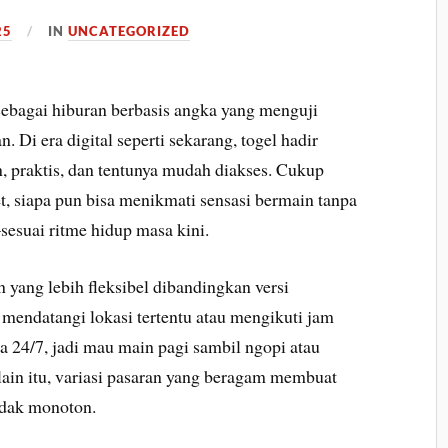
25
IN
UNCATEGORIZED
sebagai hiburan berbasis angka yang menguji
an. Di era digital seperti sekarang, togel hadir
, praktis, dan tentunya mudah diakses. Cukup
t, siapa pun bisa menikmati sensasi bermain tanpa
sesuai ritme hidup masa kini.
yang lebih fleksibel dibandingkan versi
 mendatangi lokasi tertentu atau mengikuti jam
ia 24/7, jadi mau main pagi sambil ngopi atau
elain itu, variasi pasaran yang beragam membuat
idak monoton.