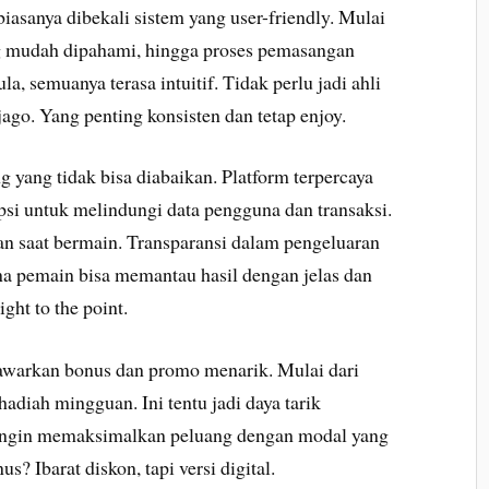
 biasanya dibekali sistem yang user-friendly. Mulai
ang mudah dipahami, hingga proses pemasangan
, semuanya terasa intuitif. Tidak perlu jadi ahli
jago. Yang penting konsisten dan tetap enjoy.
 yang tidak bisa diabaikan. Platform terpercaya
i untuk melindungi data pengguna dan transaksi.
n saat bermain. Transparansi dalam pengeluaran
ena pemain bisa memantau hasil dengan jelas dan
ght to the point.
nawarkan bonus dan promo menarik. Mulai dari
adiah mingguan. Ini tentu jadi daya tarik
g ingin memaksimalkan peluang dengan modal yang
us? Ibarat diskon, tapi versi digital.