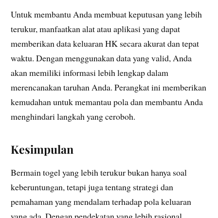
Untuk membantu Anda membuat keputusan yang lebih
terukur, manfaatkan alat atau aplikasi yang dapat
memberikan data keluaran HK secara akurat dan tepat
waktu. Dengan menggunakan data yang valid, Anda
akan memiliki informasi lebih lengkap dalam
merencanakan taruhan Anda. Perangkat ini memberikan
kemudahan untuk memantau pola dan membantu Anda
menghindari langkah yang ceroboh.
Kesimpulan
Bermain togel yang lebih terukur bukan hanya soal
keberuntungan, tetapi juga tentang strategi dan
pemahaman yang mendalam terhadap pola keluaran
yang ada. Dengan pendekatan yang lebih rasional,