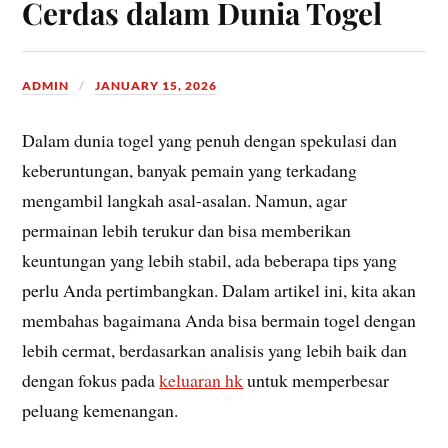
Cerdas dalam Dunia Togel
ADMIN
JANUARY 15, 2026
Dalam dunia togel yang penuh dengan spekulasi dan
keberuntungan, banyak pemain yang terkadang
mengambil langkah asal-asalan. Namun, agar
permainan lebih terukur dan bisa memberikan
keuntungan yang lebih stabil, ada beberapa tips yang
perlu Anda pertimbangkan. Dalam artikel ini, kita akan
membahas bagaimana Anda bisa bermain togel dengan
lebih cermat, berdasarkan analisis yang lebih baik dan
dengan fokus pada
keluaran hk
untuk memperbesar
peluang kemenangan.