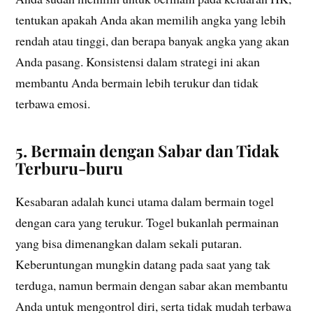
tentukan apakah Anda akan memilih angka yang lebih
rendah atau tinggi, dan berapa banyak angka yang akan
Anda pasang. Konsistensi dalam strategi ini akan
membantu Anda bermain lebih terukur dan tidak
terbawa emosi.
5.
Bermain dengan Sabar dan Tidak
Terburu-buru
Kesabaran adalah kunci utama dalam bermain togel
dengan cara yang terukur. Togel bukanlah permainan
yang bisa dimenangkan dalam sekali putaran.
Keberuntungan mungkin datang pada saat yang tak
terduga, namun bermain dengan sabar akan membantu
Anda untuk mengontrol diri, serta tidak mudah terbawa