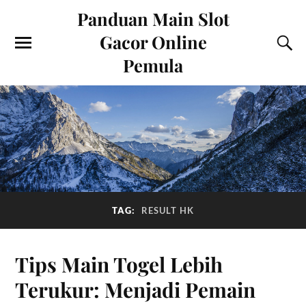
Panduan Main Slot
Gacor Online
Pemula
TAG:
RESULT HK
Tips Main Togel Lebih
Terukur: Menjadi Pemain