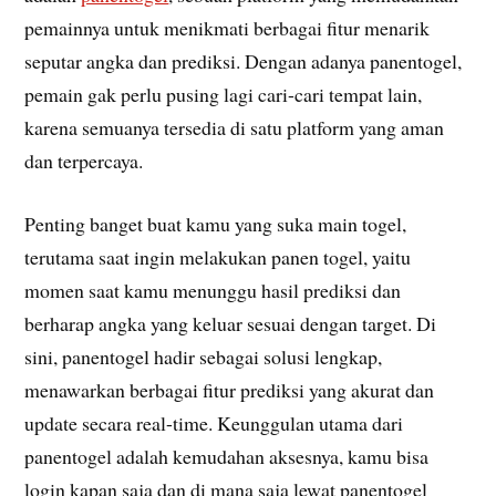
pemainnya untuk menikmati berbagai fitur menarik
seputar angka dan prediksi. Dengan adanya panentogel,
pemain gak perlu pusing lagi cari-cari tempat lain,
karena semuanya tersedia di satu platform yang aman
dan terpercaya.
Penting banget buat kamu yang suka main togel,
terutama saat ingin melakukan panen togel, yaitu
momen saat kamu menunggu hasil prediksi dan
berharap angka yang keluar sesuai dengan target. Di
sini, panentogel hadir sebagai solusi lengkap,
menawarkan berbagai fitur prediksi yang akurat dan
update secara real-time. Keunggulan utama dari
panentogel adalah kemudahan aksesnya, kamu bisa
login kapan saja dan di mana saja lewat panentogel