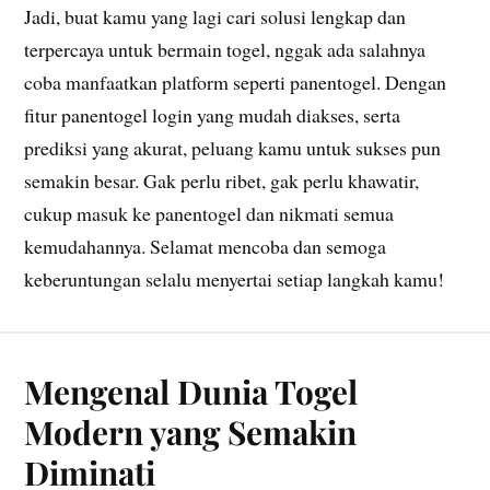
Jadi, buat kamu yang lagi cari solusi lengkap dan
terpercaya untuk bermain togel, nggak ada salahnya
coba manfaatkan platform seperti panentogel. Dengan
fitur panentogel login yang mudah diakses, serta
prediksi yang akurat, peluang kamu untuk sukses pun
semakin besar. Gak perlu ribet, gak perlu khawatir,
cukup masuk ke panentogel dan nikmati semua
kemudahannya. Selamat mencoba dan semoga
keberuntungan selalu menyertai setiap langkah kamu!
Mengenal Dunia Togel
Modern yang Semakin
Diminati