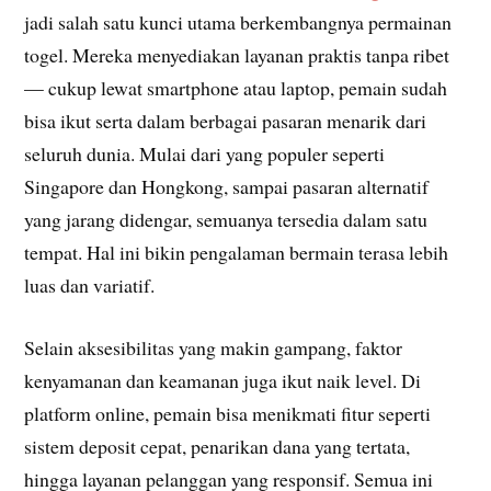
jadi salah satu kunci utama berkembangnya permainan
togel. Mereka menyediakan layanan praktis tanpa ribet
— cukup lewat smartphone atau laptop, pemain sudah
bisa ikut serta dalam berbagai pasaran menarik dari
seluruh dunia. Mulai dari yang populer seperti
Singapore dan Hongkong, sampai pasaran alternatif
yang jarang didengar, semuanya tersedia dalam satu
tempat. Hal ini bikin pengalaman bermain terasa lebih
luas dan variatif.
Selain aksesibilitas yang makin gampang, faktor
kenyamanan dan keamanan juga ikut naik level. Di
platform online, pemain bisa menikmati fitur seperti
sistem deposit cepat, penarikan dana yang tertata,
hingga layanan pelanggan yang responsif. Semua ini