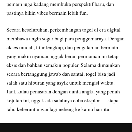
pemain juga kadang membuka perspektif baru, dan
pastinya bikin vibes bermain lebih fun.
Secara keseluruhan, perkembangan togel di era digital
membawa angin segar bagi para penggemarnya. Dengan
akses mudah, fitur lengkap, dan pengalaman bermain
yang makin nyaman, nggak heran permainan ini tetap
eksis dan bahkan semakin populer. Selama dimainkan
secara bertanggung jawab dan santai, togel bisa jadi
salah satu hiburan yang asyik untuk mengisi waktu.
Jadi, kalau penasaran dengan dunia angka yang penuh
kejutan ini, nggak ada salahnya coba eksplor — siapa
tahu keberuntungan lagi nebeng ke kamu hari itu.