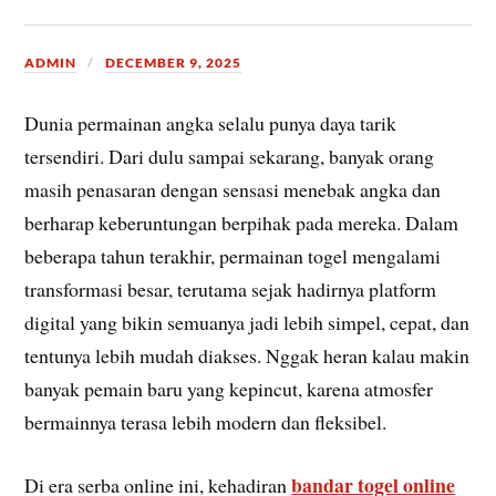
ADMIN
DECEMBER 9, 2025
Dunia permainan angka selalu punya daya tarik
tersendiri. Dari dulu sampai sekarang, banyak orang
masih penasaran dengan sensasi menebak angka dan
berharap keberuntungan berpihak pada mereka. Dalam
beberapa tahun terakhir, permainan togel mengalami
transformasi besar, terutama sejak hadirnya platform
digital yang bikin semuanya jadi lebih simpel, cepat, dan
tentunya lebih mudah diakses. Nggak heran kalau makin
banyak pemain baru yang kepincut, karena atmosfer
bermainnya terasa lebih modern dan fleksibel.
bandar togel online
Di era serba online ini, kehadiran