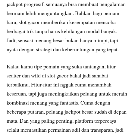
jackpot progresif, semuanya bisa membuat pengalaman
bermain lebih menguntungkan. Bahkan bagi pemain
baru, slot gacor memberikan kesempatan mencoba
berbagai trik tanpa harus kehilangan modal banyak.
Jadi, sensasi menang besar bukan hanya mimpi, tapi
nyata dengan strategi dan keberuntungan yang tepat.
Kalau kamu tipe pemain yang suka tantangan, fitur
scatter dan wild di slot gacor bakal jadi sahabat
terbaikmu. Fitur-fitur ini nggak cuma menambah
keseruan, tapi juga meningkatkan peluang untuk meraih
kombinasi menang yang fantastis. Cuma dengan
beberapa putaran, peluang jackpot besar sudah di depan
mata. Dan yang paling penting, platform terpercaya
selalu memastikan permainan adil dan transparan, jadi