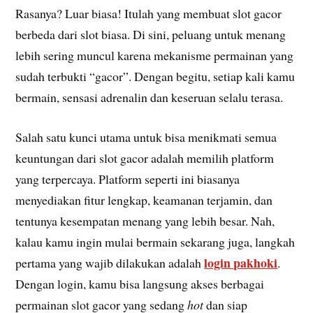
Rasanya? Luar biasa! Itulah yang membuat slot gacor
berbeda dari slot biasa. Di sini, peluang untuk menang
lebih sering muncul karena mekanisme permainan yang
sudah terbukti “gacor”. Dengan begitu, setiap kali kamu
bermain, sensasi adrenalin dan keseruan selalu terasa.
Salah satu kunci utama untuk bisa menikmati semua
keuntungan dari slot gacor adalah memilih platform
yang terpercaya. Platform seperti ini biasanya
menyediakan fitur lengkap, keamanan terjamin, dan
tentunya kesempatan menang yang lebih besar. Nah,
kalau kamu ingin mulai bermain sekarang juga, langkah
login pakhoki
pertama yang wajib dilakukan adalah
.
Dengan login, kamu bisa langsung akses berbagai
permainan slot gacor yang sedang
hot
dan siap