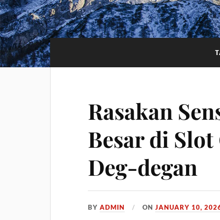
T
Rasakan Sen
Besar di Slot
Deg-degan
BY
ADMIN
ON
JANUARY 10, 202