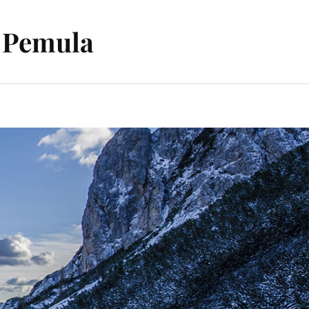
 Pemula