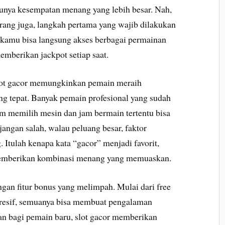
tunya kesempatan menang yang lebih besar. Nah,
rang juga, langkah pertama yang wajib dilakukan
 kamu bisa langsung akses berbagai permainan
emberikan jackpot setiap saat.
slot gacor memungkinkan pemain meraih
ng tepat. Banyak pemain profesional yang sudah
m memilih mesin dan jam bermain tertentu bisa
angan salah, walau peluang besar, faktor
 Itulah kenapa kata “gacor” menjadi favorit,
 memberikan kombinasi menang yang memuaskan.
dengan fitur bonus yang melimpah. Mulai dari free
ogresif, semuanya bisa membuat pengalaman
n bagi pemain baru, slot gacor memberikan