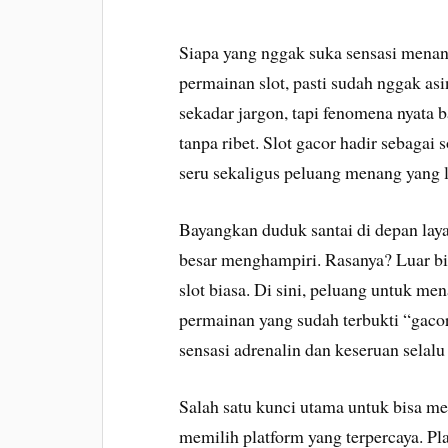
Siapa yang nggak suka sensasi mena
permainan slot, pasti sudah nggak asi
sekadar jargon, tapi fenomena nyata 
tanpa ribet. Slot gacor hadir sebaga
seru sekaligus peluang menang yang l
Bayangkan duduk santai di depan laya
besar menghampiri. Rasanya? Luar bia
slot biasa. Di sini, peluang untuk m
permainan yang sudah terbukti “gacor
sensasi adrenalin dan keseruan selalu 
Salah satu kunci utama untuk bisa me
memilih platform yang terpercaya. Pla