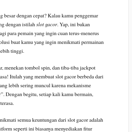
ng besar dengan cepat? Kalau kamu penggemar
ng dengan istilah
slot gacor
. Yap, ini bukan
bagi para pemain yang ingin cuan terus-menerus
i solusi buat kamu yang ingin menikmati permainan
ebih tinggi.
r, menekan tombol spin, dan tiba-tiba jackpot
sa! Itulah yang membuat slot gacor berbeda dari
enang lebih sering muncul karena mekanisme
”. Dengan begitu, setiap kali kamu bermain,
terasa.
nikmati semua keuntungan dari slot gacor adalah
tform seperti ini biasanya menyediakan fitur