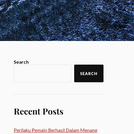
Search
SEARCH
Recent Posts
Perilaku Pemain Berhasil Dalam Menang