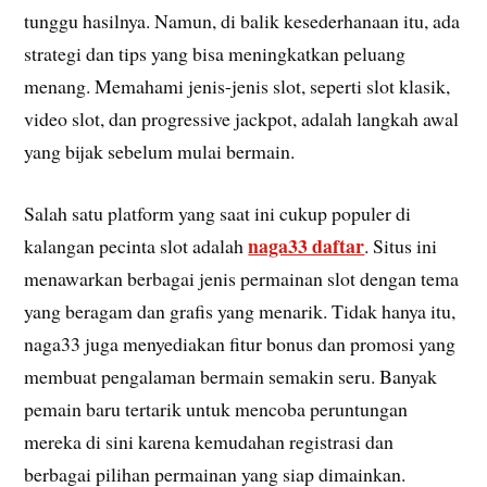
tunggu hasilnya. Namun, di balik kesederhanaan itu, ada
strategi dan tips yang bisa meningkatkan peluang
menang. Memahami jenis-jenis slot, seperti slot klasik,
video slot, dan progressive jackpot, adalah langkah awal
yang bijak sebelum mulai bermain.
Salah satu platform yang saat ini cukup populer di
naga33 daftar
kalangan pecinta slot adalah
. Situs ini
menawarkan berbagai jenis permainan slot dengan tema
yang beragam dan grafis yang menarik. Tidak hanya itu,
naga33 juga menyediakan fitur bonus dan promosi yang
membuat pengalaman bermain semakin seru. Banyak
pemain baru tertarik untuk mencoba peruntungan
mereka di sini karena kemudahan registrasi dan
berbagai pilihan permainan yang siap dimainkan.