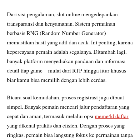
Dari sisi pengalaman, slot online mengedepankan
transparansi dan kenyamanan. Sistem permainan
berbasis RNG (Random Number Generator)
memastikan hasil yang adil dan acak. Ini penting, karena
kepercayaan pemain adalah segalanya. Ditambah lagi,
banyak platform menyediakan panduan dan informasi
detail tiap game—mulai dari RTP hingga fitur khusus—
biar kamu bisa memilih dengan lebih cerdas.
Bicara soal kemudahan, proses registrasi juga dibuat
simpel. Banyak pemain mencari jalur pendaftaran yang
cepat dan aman, termasuk melalui opsi
meme4d daftar
yang dikenal praktis dan efisien. Dengan proses yang
ringkas, pemain bisa langsung fokus ke permainan tanpa