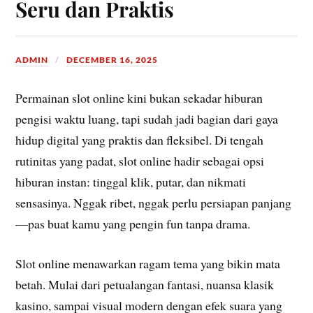
Seru dan Praktis
ADMIN
DECEMBER 16, 2025
Permainan slot online kini bukan sekadar hiburan
pengisi waktu luang, tapi sudah jadi bagian dari gaya
hidup digital yang praktis dan fleksibel. Di tengah
rutinitas yang padat, slot online hadir sebagai opsi
hiburan instan: tinggal klik, putar, dan nikmati
sensasinya. Nggak ribet, nggak perlu persiapan panjang
—pas buat kamu yang pengin fun tanpa drama.
Slot online menawarkan ragam tema yang bikin mata
betah. Mulai dari petualangan fantasi, nuansa klasik
kasino, sampai visual modern dengan efek suara yang