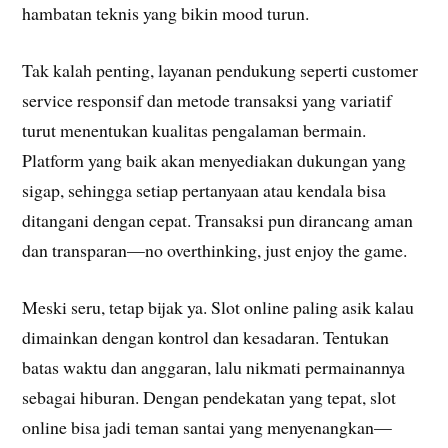
hambatan teknis yang bikin mood turun.
Tak kalah penting, layanan pendukung seperti customer
service responsif dan metode transaksi yang variatif
turut menentukan kualitas pengalaman bermain.
Platform yang baik akan menyediakan dukungan yang
sigap, sehingga setiap pertanyaan atau kendala bisa
ditangani dengan cepat. Transaksi pun dirancang aman
dan transparan—no overthinking, just enjoy the game.
Meski seru, tetap bijak ya. Slot online paling asik kalau
dimainkan dengan kontrol dan kesadaran. Tentukan
batas waktu dan anggaran, lalu nikmati permainannya
sebagai hiburan. Dengan pendekatan yang tepat, slot
online bisa jadi teman santai yang menyenangkan—