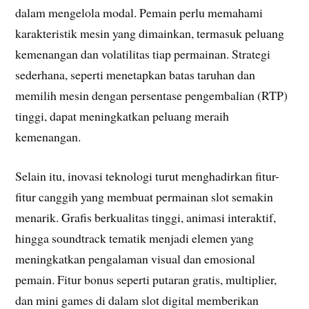
dalam mengelola modal. Pemain perlu memahami
karakteristik mesin yang dimainkan, termasuk peluang
kemenangan dan volatilitas tiap permainan. Strategi
sederhana, seperti menetapkan batas taruhan dan
memilih mesin dengan persentase pengembalian (RTP)
tinggi, dapat meningkatkan peluang meraih
kemenangan.
Selain itu, inovasi teknologi turut menghadirkan fitur-
fitur canggih yang membuat permainan slot semakin
menarik. Grafis berkualitas tinggi, animasi interaktif,
hingga soundtrack tematik menjadi elemen yang
meningkatkan pengalaman visual dan emosional
pemain. Fitur bonus seperti putaran gratis, multiplier,
dan mini games di dalam slot digital memberikan