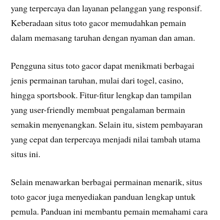
yang terpercaya dan layanan pelanggan yang responsif.
Keberadaan situs toto gacor memudahkan pemain
dalam memasang taruhan dengan nyaman dan aman.
Pengguna situs toto gacor dapat menikmati berbagai
jenis permainan taruhan, mulai dari togel, casino,
hingga sportsbook. Fitur-fitur lengkap dan tampilan
yang user-friendly membuat pengalaman bermain
semakin menyenangkan. Selain itu, sistem pembayaran
yang cepat dan terpercaya menjadi nilai tambah utama
situs ini.
Selain menawarkan berbagai permainan menarik, situs
toto gacor juga menyediakan panduan lengkap untuk
pemula. Panduan ini membantu pemain memahami cara