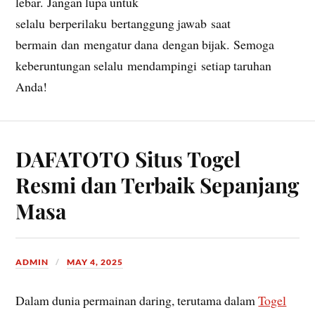
lebar. Jangan lupa untuk
selalu berperilaku bertanggung jawab saat
bermain dan mengatur dana dengan bijak. Semoga
keberuntungan selalu mendampingi setiap taruhan
Anda!
DAFATOTO Situs Togel
Resmi dan Terbaik Sepanjang
Masa
ADMIN
MAY 4, 2025
Dalam dunia permainan daring, terutama dalam
Togel