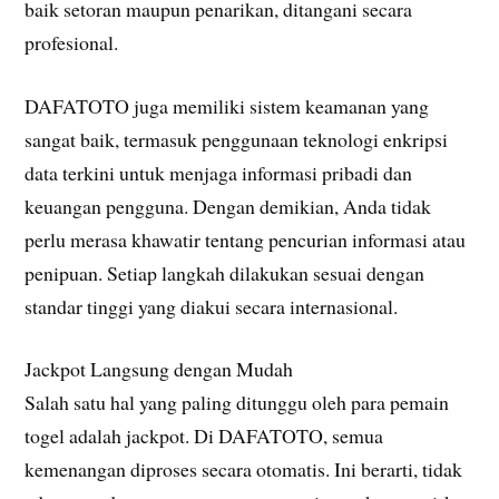
baik setoran maupun penarikan, ditangani secara
profesional.
DAFATOTO juga memiliki sistem keamanan yang
sangat baik, termasuk penggunaan teknologi enkripsi
data terkini untuk menjaga informasi pribadi dan
keuangan pengguna. Dengan demikian, Anda tidak
perlu merasa khawatir tentang pencurian informasi atau
penipuan. Setiap langkah dilakukan sesuai dengan
standar tinggi yang diakui secara internasional.
Jackpot Langsung dengan Mudah
Salah satu hal yang paling ditunggu oleh para pemain
togel adalah jackpot. Di DAFATOTO, semua
kemenangan diproses secara otomatis. Ini berarti, tidak