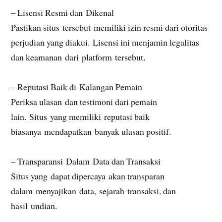
– Lisensi Resmi dan Dikenal
Pastikan situs tersebut memiliki izin resmi dari otoritas
perjudian yang diakui. Lisensi ini menjamin legalitas
dan keamanan dari platform tersebut.
– Reputasi Baik di Kalangan Pemain
Periksa ulasan dan testimoni dari pemain
lain. Situs yang memiliki reputasi baik
biasanya mendapatkan banyak ulasan positif.
– Transparansi Dalam Data dan Transaksi
Situs yang dapat dipercaya akan transparan
dalam menyajikan data, sejarah transaksi, dan
hasil undian.