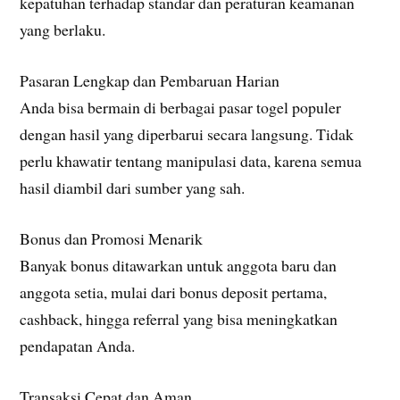
kepatuhan terhadap standar dan peraturan keamanan
yang berlaku.
Pasaran Lengkap dan Pembaruan Harian
Anda bisa bermain di berbagai pasar togel populer
dengan hasil yang diperbarui secara langsung. Tidak
perlu khawatir tentang manipulasi data, karena semua
hasil diambil dari sumber yang sah.
Bonus dan Promosi Menarik
Banyak bonus ditawarkan untuk anggota baru dan
anggota setia, mulai dari bonus deposit pertama,
cashback, hingga referral yang bisa meningkatkan
pendapatan Anda.
Transaksi Cepat dan Aman