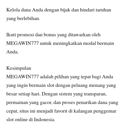
Kelola dana Anda dengan bijak dan hindari taruhan
yang berlebihan.
Ikuti promosi dan bonus yang ditawarkan oleh
MEGAWIN777 untuk meningkatkan modal bermain
Anda.
Kesimpulan
MEGAWIN777 adalah pilihan yang tepat bagi Anda
yang ingin bermain slot dengan peluang menang yang
besar setiap hari. Dengan sistem yang transparan,
permainan yang gacor, dan proses penarikan dana yang
cepat, situs ini menjadi favorit di kalangan penggemar
slot online di Indonesia.