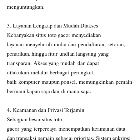
menguntungkan.
3. Layanan Lengkap dan Mudah Diakses
Kebanyakan situs toto gacor menyediakan
layanan menyeluruh mulai dari pendaftaran, setoran,
penarikan, hingga fitur undian langsung yang
transparan. Akses yang mudah dan dapat
dilakukan melalui berbagai perangkat,
baik komputer maupun ponsel, memungkinkan pemain
bermain kapan saja dan di mana saja.
4. Keamanan dan Privasi Terjamin
Sebagian besar situs toto
gacor yang terpercaya menempatkan keamanan data
dan transaksi pemain sebagai prioritas. Sistem enkripsi