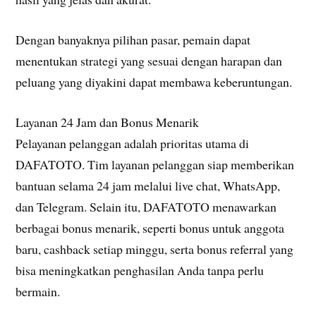
Dengan banyaknya pilihan pasar, pemain dapat
menentukan strategi yang sesuai dengan harapan dan
peluang yang diyakini dapat membawa keberuntungan.
Layanan 24 Jam dan Bonus Menarik
Pelayanan pelanggan adalah prioritas utama di
DAFATOTO. Tim layanan pelanggan siap memberikan
bantuan selama 24 jam melalui live chat, WhatsApp,
dan Telegram. Selain itu, DAFATOTO menawarkan
berbagai bonus menarik, seperti bonus untuk anggota
baru, cashback setiap minggu, serta bonus referral yang
bisa meningkatkan penghasilan Anda tanpa perlu
bermain.