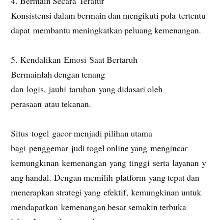
4. Bermain Secara Teratur
Konsistensi dalam bermain dan mengikuti pola tertentu
dapat membantu meningkatkan peluang kemenangan.
5. Kendalikan Emosi Saat Bertaruh
Bermainlah dengan tenang
dan logis, jauhi taruhan yang didasari oleh
perasaan atau tekanan.
Situs togel gacor menjadi pilihan utama
bagi penggemar judi togel online yang mengincar
kemungkinan kemenangan yang tinggi serta layanan y
ang handal. Dengan memilih platform yang tepat dan
menerapkan strategi yang efektif, kemungkinan untuk
mendapatkan kemenangan besar semakin terbuka