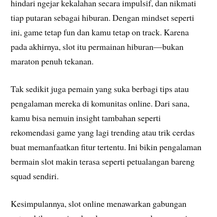
hindari ngejar kekalahan secara impulsif, dan nikmati
tiap putaran sebagai hiburan. Dengan mindset seperti
ini, game tetap fun dan kamu tetap on track. Karena
pada akhirnya, slot itu permainan hiburan—bukan
maraton penuh tekanan.
Tak sedikit juga pemain yang suka berbagi tips atau
pengalaman mereka di komunitas online. Dari sana,
kamu bisa nemuin insight tambahan seperti
rekomendasi game yang lagi trending atau trik cerdas
buat memanfaatkan fitur tertentu. Ini bikin pengalaman
bermain slot makin terasa seperti petualangan bareng
squad sendiri.
Kesimpulannya, slot online menawarkan gabungan