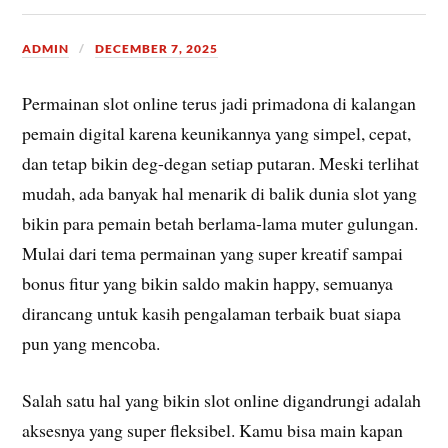
ADMIN
DECEMBER 7, 2025
Permainan slot online terus jadi primadona di kalangan
pemain digital karena keunikannya yang simpel, cepat,
dan tetap bikin deg-degan setiap putaran. Meski terlihat
mudah, ada banyak hal menarik di balik dunia slot yang
bikin para pemain betah berlama-lama muter gulungan.
Mulai dari tema permainan yang super kreatif sampai
bonus fitur yang bikin saldo makin happy, semuanya
dirancang untuk kasih pengalaman terbaik buat siapa
pun yang mencoba.
Salah satu hal yang bikin slot online digandrungi adalah
aksesnya yang super fleksibel. Kamu bisa main kapan