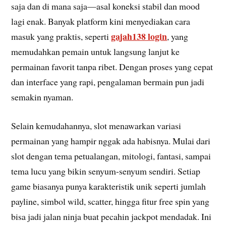
saja dan di mana saja—asal koneksi stabil dan mood
lagi enak. Banyak platform kini menyediakan cara
gajah138 login
masuk yang praktis, seperti
, yang
memudahkan pemain untuk langsung lanjut ke
permainan favorit tanpa ribet. Dengan proses yang cepat
dan interface yang rapi, pengalaman bermain pun jadi
semakin nyaman.
Selain kemudahannya, slot menawarkan variasi
permainan yang hampir nggak ada habisnya. Mulai dari
slot dengan tema petualangan, mitologi, fantasi, sampai
tema lucu yang bikin senyum-senyum sendiri. Setiap
game biasanya punya karakteristik unik seperti jumlah
payline, simbol wild, scatter, hingga fitur free spin yang
bisa jadi jalan ninja buat pecahin jackpot mendadak. Ini