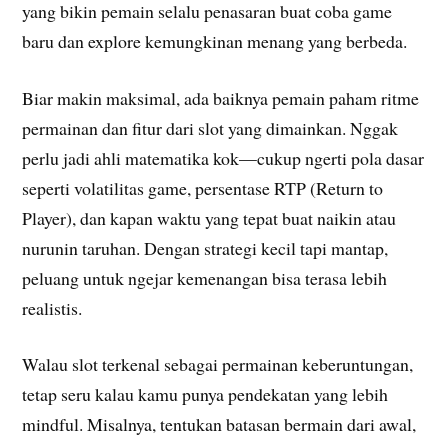
yang bikin pemain selalu penasaran buat coba game
baru dan explore kemungkinan menang yang berbeda.
Biar makin maksimal, ada baiknya pemain paham ritme
permainan dan fitur dari slot yang dimainkan. Nggak
perlu jadi ahli matematika kok—cukup ngerti pola dasar
seperti volatilitas game, persentase RTP (Return to
Player), dan kapan waktu yang tepat buat naikin atau
nurunin taruhan. Dengan strategi kecil tapi mantap,
peluang untuk ngejar kemenangan bisa terasa lebih
realistis.
Walau slot terkenal sebagai permainan keberuntungan,
tetap seru kalau kamu punya pendekatan yang lebih
mindful. Misalnya, tentukan batasan bermain dari awal,