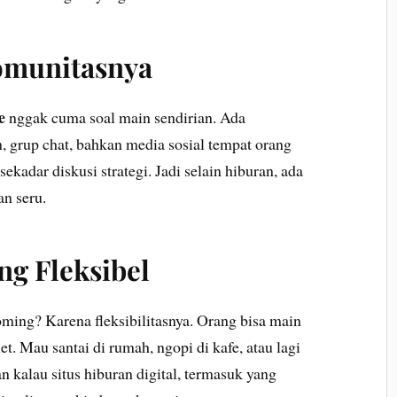
omunitasnya
e
nggak cuma soal main sendirian. Ada
, grup chat, bahkan media sosial tempat orang
sekadar diskusi strategi. Jadi selain hiburan, ada
an seru.
ng Fleksibel
ming? Karena fleksibilitasnya. Orang bisa main
t. Mau santai di rumah, ngopi di kafe, atau lagi
 kalau situs hiburan digital, termasuk yang