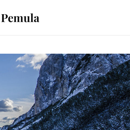
 Pemula