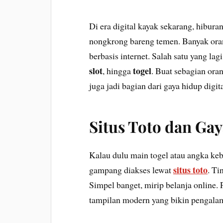
Di era digital kayak sekarang, hibur
nongkrong bareng temen. Banyak oran
berbasis internet. Salah satu yang la
slot
togel
, hingga
. Buat sebagian ora
juga jadi bagian dari gaya hidup digit
Situs Toto dan Ga
Kalau dulu main togel atau angka keb
situs toto
gampang diakses lewat
. Ti
Simpel banget, mirip belanja online. 
tampilan modern yang bikin pengalama