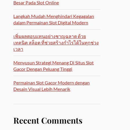
Besar Pada Slot Online
Langkah Mudah Menghindari Kegagalan
dalam Permainan Slot Digital Modern
เพิ่มผลตอบแทนอย่างชาญฉลาด ด้วย
เทคนิค สล็อต ที่ช่วยสร้างกำไรได้ในทุกช่วง
เวลา
Menyusun Strategi Menang Di Situs Slot
Gacor Dengan Peluang Tinggi
Permainan Slot Gacor Modern dengan
Desain Visual Lebih Menarik
Recent Comments