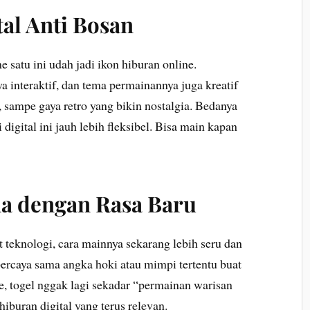
tal Anti Bosan
 satu ini udah jadi ikon hiburan online.
 interaktif, dan tema permainannya juga kreatif
, sampe gaya retro yang bikin nostalgia. Bedanya
 digital ini jauh lebih fleksibel. Bisa main kapan
ma dengan Rasa Baru
t teknologi, cara mainnya sekarang lebih seru dan
rcaya sama angka hoki atau mimpi tertentu buat
ne, togel nggak lagi sekadar “permainan warisan
 hiburan digital yang terus relevan.