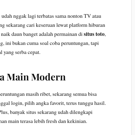
an udah nggak lagi terbatas sama nonton TV atau
g sekarang cari keseruan lewat platform hiburan
situs toto
gi naik daun banget adalah permainan di
,
ng, ini bukan cuma soal coba peruntungan, tapi
al yang serba cepat.
ya Main Modern
eruntungan masih ribet, sekarang semua bisa
nggal login, pilih angka favorit, terus tunggu hasil.
Plus, banyak situs sekarang udah dilengkapi
n main terasa lebih fresh dan kekinian.