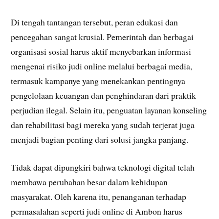
Di tengah tantangan tersebut, peran edukasi dan
pencegahan sangat krusial. Pemerintah dan berbagai
organisasi sosial harus aktif menyebarkan informasi
mengenai risiko judi online melalui berbagai media,
termasuk kampanye yang menekankan pentingnya
pengelolaan keuangan dan penghindaran dari praktik
perjudian ilegal. Selain itu, penguatan layanan konseling
dan rehabilitasi bagi mereka yang sudah terjerat juga
menjadi bagian penting dari solusi jangka panjang.
Tidak dapat dipungkiri bahwa teknologi digital telah
membawa perubahan besar dalam kehidupan
masyarakat. Oleh karena itu, penanganan terhadap
permasalahan seperti judi online di Ambon harus