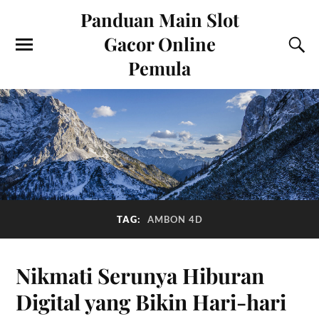
Panduan Main Slot
Gacor Online
Pemula
TAG:
AMBON 4D
Nikmati Serunya Hiburan
Digital yang Bikin Hari-hari